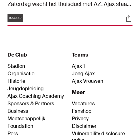
Zaterdag wacht het thuisduel met AZ. Ajax staat
momenteel derde met zestien punten, AZ volgt
Tags
Soci
op de vierde plaats met vijftien punten. De
#AJAAZ
wedstrijd in de Johan Cruijff ArenA begint om
21:00 uur. Donderdag trainde de ploeg van John
Heitinga op sportcomplex de Toekomst.
De Club
Teams
Stadion
Ajax 1
Organisatie
Jong Ajax
Historie
Ajax Vrouwen
Jeugdopleiding
Meer
Ajax Coaching Academy
Sponsors & Partners
Vacatures
Business
Fanshop
Maatschappelijk
Privacy
Foundation
Disclaimer
Pers
Vulnerability disclosure
policy