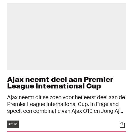
Ajax neemt deel aan Premier
League International Cup
Ajax neemt dit seizoen voor het eerst deel aan de
Premier League International Cup. In Engeland
speelt een combinatie van Ajax O19 en Jong Ajax
vier groepswedstrijden tegen respectievelijk
Tags
Soci
Reading FC, Nottingham Forest, Wolverhampton
#PLIC
Wanderers FC en Tottenham Hotspur.