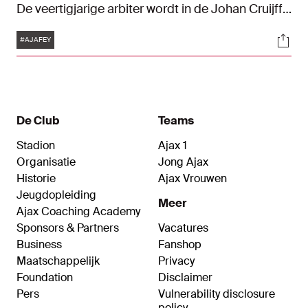
De veertigjarige arbiter wordt in de Johan Cruijff
ArenA geassisteerd door grensrechters Hessel
Tags
Soci
Steegstra en Jan de Vries. Rob Dieperink is de
#AJAFEY
VAR vanuit Zeist. De Eredivisie-topper in
Amsterdam begint om 14:30 uur.
De Club
Teams
Stadion
Ajax 1
Organisatie
Jong Ajax
Historie
Ajax Vrouwen
Jeugdopleiding
Meer
Ajax Coaching Academy
Sponsors & Partners
Vacatures
Business
Fanshop
Maatschappelijk
Privacy
Foundation
Disclaimer
Pers
Vulnerability disclosure
policy