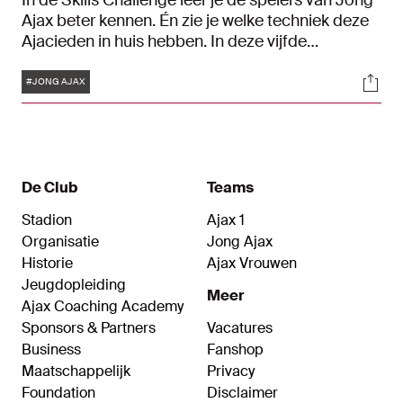
In de Skills Challenge leer je de spelers van Jong
Ajax beter kennen. Én zie je welke techniek deze
Ajacieden in huis hebben. In deze vijfde
aflevering strijden Olivier Aertssen en Mateja
Tags
Soci
Milovanovic tegen elkaar. Wie is over de zes
#JONG AJAX
onderdelen de snelste, behendigste en dus de
beste?
De Club
Teams
Stadion
Ajax 1
Organisatie
Jong Ajax
Historie
Ajax Vrouwen
Jeugdopleiding
Meer
Ajax Coaching Academy
Sponsors & Partners
Vacatures
Business
Fanshop
Maatschappelijk
Privacy
Foundation
Disclaimer