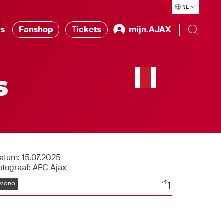
NL
ns
Fanshop
Tickets
mijn.AJAX
s
atum:
15.07.2025
otograaf:
AFC Ajax
Tags
Socials
MORO