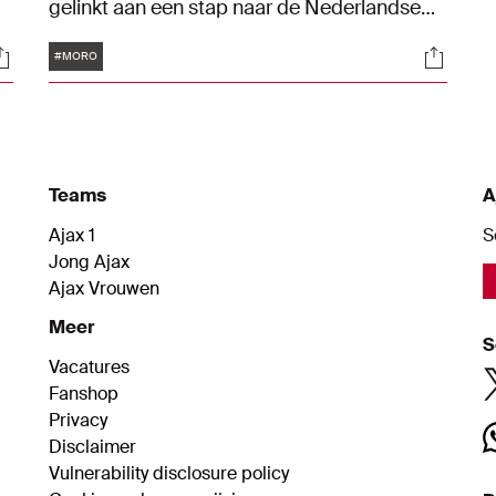
gelinkt aan een stap naar de Nederlandse
hoofdstad, kwam het dinsdag volledig rond.
Tags
ocials
Social
Maar wie is Moro? En wat is zijn kwaliteit?
#MORO
Teams
A
Ajax 1
S
Jong Ajax
Ajax Vrouwen
Meer
S
Vacatures
Fanshop
Privacy
Disclaimer
Vulnerability disclosure policy