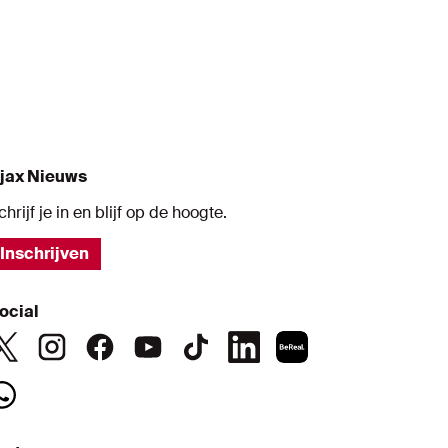
s
jax Nieuws
chrijf je in en blijf op de hoogte.
Inschrijven
ocial