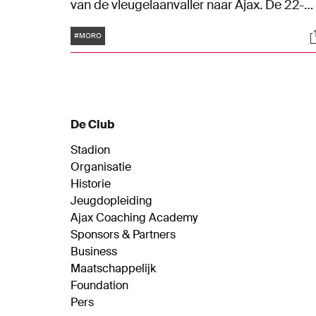
van de vleugelaanvaller naar Ajax. De 22-
jarige Spanjaard tekende een contract dat
Tags
S
loopt tot en met 30 juni 2030.
#MORO
De Club
Stadion
Organisatie
Historie
Jeugdopleiding
Ajax Coaching Academy
Sponsors & Partners
Business
Maatschappelijk
Foundation
Pers