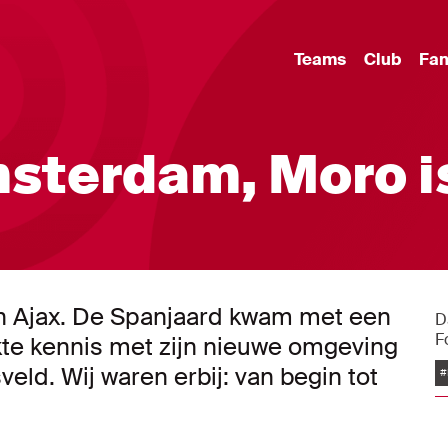
Teams
Club
Fa
msterdam, Moro i
van Ajax. De Spanjaard kwam met een
D
F
kte kennis met zijn nieuwe omgeving
veld. Wij waren erbij: van begin tot
#