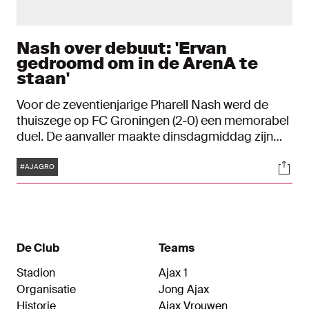
Nash over debuut: 'Ervan
gedroomd om in de ArenA te
staan'
Voor de zeventienjarige Pharell Nash werd de
thuiszege op FC Groningen (2-0) een memorabel
duel. De aanvaller maakte dinsdagmiddag zijn
debuut in Ajax 1. Sinds Ajax O8 speelt Nash al in
Tags
Soci
de jeugdopleiding en afgelopen dinsdagmiddag
#AJAGRO
maakte hij zijn eerste minuten voor de
hoofdmacht.
De Club
Teams
Stadion
Ajax 1
Organisatie
Jong Ajax
Historie
Ajax Vrouwen