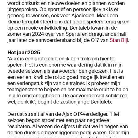
wordt ontkurkt en nieuwe doelen en plannen worden
uitgesproken. Op sportief en persoonlijk vlak is er
genoeg te wensen, ook voor Ajacieden. Maar een
kleine terugblik leert ons dat beide spelers terugkijken
op een mooie ontwikkeling. Bentaleb kwam in de
zomer van 2024 over van Sparta en draagt anderhalf
jaar later de aanvoerdersband bij de O17 van
Stan Bijl
.
Het jaar 2025
"Ajax is een grote club en ik ben trots om hier te
spelen. Het is een enorme waardering dat ik in mijn
tweede seizoen als aanvoerder ben gekozen. Het is
een eer en ik wil die rol zo goed mogelijk invullen en
een verlengstuk zijn van de trainer. Ik probeer mijn
teamgenoten te helpen en het maximale eruit te halen
in alle omstandigheden. De aanvoerdersrol schikt me
wel, denk ik", begint de zestienjarige Bentaleb.
De rust straalt af van de Ajax O17-verdediger. "Het
seizoen begon stroef met een paar negatieve
resultaten. Al wezen de cijfers uit dat we in negen van
de tien duels de bovenliggende partij waren. Daar zijn