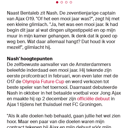
Naast Bentaleb zit Nash. De zeventienjarige captain
van Ajax O19. "Of het een mooi jaar was?", zegt hij met
een kleine glimlach. "Ja, het was een mooi jaar. Ik had
begin dit jaar al wat dingen uitgestippeld en op mijn
muur in mijn kamer gehangen. Ik denk dat ik goed op
weg ben. Wat daar allemaal hangt? Dat houd ik voor
mezelf", glimlacht hij.
Nash' hoogtepunten
De zelfbewuste aanvaller van de Amsterdammers
beleefde inderdaad een mooi jaar. Hij tekende zijn
eerste profcontract in februari, won even later met de
O17 de
Olympia Future Cup
en werd verkozen tot
beste speler van het toernooi. Daarnaast debuteerde
Nash in oktober in het betaalde voetbal voor Jong Ajax
en maakte hij op 2 december zijn
officiële debuut
in
Ajax 1 tijdens het thuisduel met FC Groningen.
"Als ik alle doelen heb behaald, gaan jullie het wel zien
hoor. Maar een paar van die doelen waren mijn
contract tekenen bij Ajax en mijn debuut vóór mijn