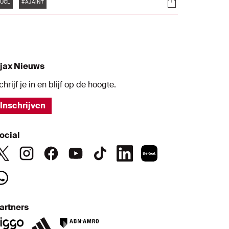
Tags
s
Socials
-2 te sterk. Dit is het duel in honderdtwintig
UCL
#AJAINT
econden.
jax Nieuws
chrijf je in en blijf op de hoogte.
Inschrijven
ocial
artners