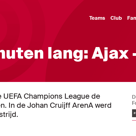
Teams
Club
Fa
uten lang: Ajax 
n de UEFA Champions League de
D
F
en. In de Johan Cruijff ArenA werd
trijd.
#