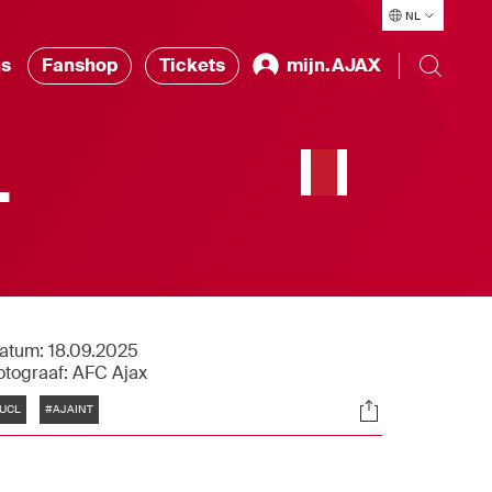
NL
ns
Fanshop
Tickets
mijn.AJAX
-
atum:
18.09.2025
otograaf:
AFC Ajax
Tags
Socials
UCL
#AJAINT