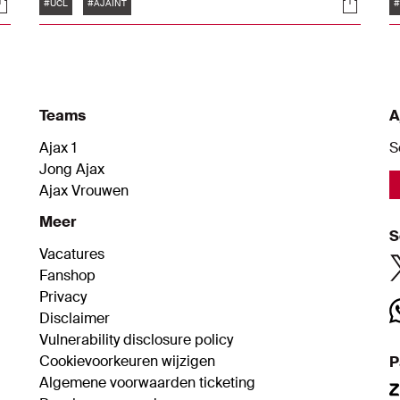
Tags
ocials
Social
door twee kopgoals van Marcus Thuram. In
0
#UCL
#AJAINT
#
dit artikel vind je de foto's terug van het duel.
s
Teams
A
Ajax 1
S
Jong Ajax
Ajax Vrouwen
Meer
S
Vacatures
Fanshop
Privacy
Disclaimer
Vulnerability disclosure policy
Cookievoorkeuren wijzigen
P
Algemene voorwaarden ticketing