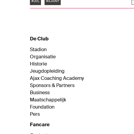
Tags
S
verliep, lees je terug in ons liveblog.
#UCL
#AJAINT
De Club
Stadion
Organisatie
Historie
Jeugdopleiding
Ajax Coaching Academy
Sponsors & Partners
Business
Maatschappelijk
Foundation
Pers
Fancare