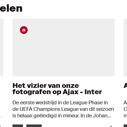
kelen
Het vizier van onze
fotografen op Ajax - Inter
De eerste wedstrijd in de League Phase in
A
de UEFA Champions League van dit seizoen
C
is helaas geëindigd in mineur. In de Johan
m
d
Cruijff ArenA verloor Ajax met 0-2 van Inter
C