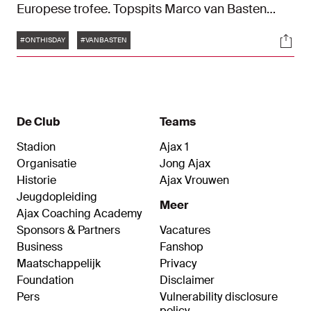
Europese trofee. Topspits Marco van Basten
besliste op 13 mei 1987 de finale van het
Tags
Soci
toenmalige Europa Cup II-toernooi met een rake
#ONTHISDAY
#VANBASTEN
kopbal. De Ajacieden van trainer Johan Cruijff
vierden in Athene een mooi feestje. Voor het eerst
sinds 1973 won Ajax weer een Europa Cup. Bekijk
hier de highlights van die bijzondere finale.
De Club
Teams
Stadion
Ajax 1
Organisatie
Jong Ajax
Historie
Ajax Vrouwen
Jeugdopleiding
Meer
Ajax Coaching Academy
Sponsors & Partners
Vacatures
Business
Fanshop
Maatschappelijk
Privacy
Foundation
Disclaimer
Pers
Vulnerability disclosure
policy