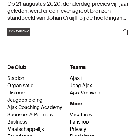
Op 21 augustus 2020, donderdag precies vijf jaar
geleden, werd er een levensgroot bronzen
standbeeld van Johan Cruijff bij de hoofdingang
van de Johan Cruijff ArenA onthuld. Het
Tags
Soci
beeldhouwwerk kwam tot stand door een
#ONTHISDAY
inzamelingsactie onder supporters op initiatief
van de Ajax Supporters Delegatie en werd
geopend door Frank Rijkaard en een afvaardiging
van Ajax-supporters.
De Club
Teams
Stadion
Ajax 1
Organisatie
Jong Ajax
Historie
Ajax Vrouwen
Jeugdopleiding
Meer
Ajax Coaching Academy
Sponsors & Partners
Vacatures
Business
Fanshop
Maatschappelijk
Privacy