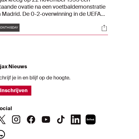
taande ovatie na een voetbaldemonstratie
n Madrid. De 0-2-overwinning in de UEFA
hampions League op Real Madrid zorgde
Tags
s
Socials
oor veel ontzag bij het Spaanse publiek. De
ONTHISDAY
msterdammers speelden geweldig en
onnen dankzij goals van Jari Litmanen en
atrick Kluivert.
jax Nieuws
chrijf je in en blijf op de hoogte.
Inschrijven
ocial