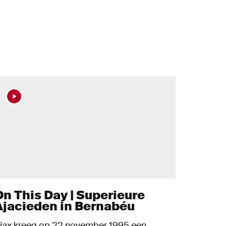
On This Day | Superieure
Ajacieden in Bernabéu
jax kreeg op 22 november 1995 een