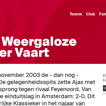
Teams
Club
Fa
| Weergaloze
er Vaart
0 november 2003 de - dan nog -
D
F
e gelegenheidsspits zette Ajax met
sprong tegen rivaal Feyenoord. Van
#
e einduitslag in Amsterdam: 2-0. Dit
lijke Klassieker in het najaar van