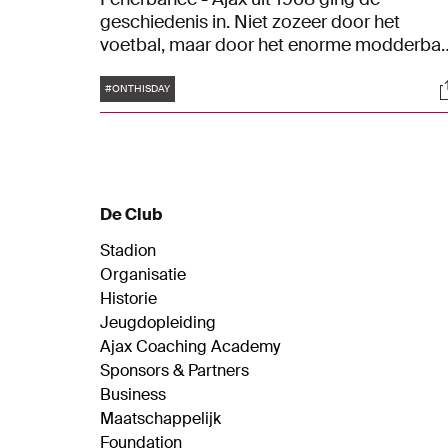
geschiedenis in. Niet zozeer door het
voetbal, maar door het enorme modderba
tijdens de wedstrijd. Ajax won op Turkse
Tags
S
bodem met 0-2.
#ONTHISDAY
De Club
Stadion
Organisatie
Historie
Jeugdopleiding
Ajax Coaching Academy
Sponsors & Partners
Business
Maatschappelijk
Foundation