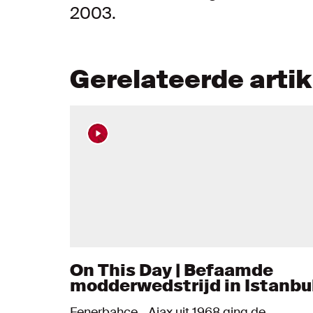
2003.
Gerelateerde arti
On This Day | Befaamde
modderwedstrijd in Istanbu
Fenerbahce - Ajax uit 1968 ging de