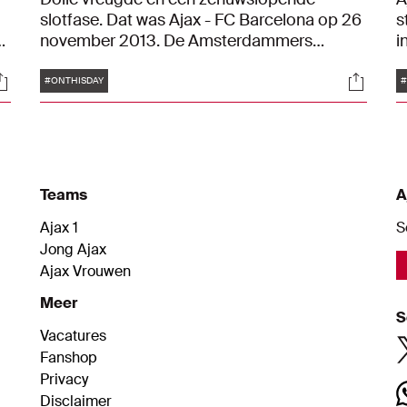
slotfase. Dat was Ajax - FC Barcelona op 26
s
d
november 2013. De Amsterdammers
i
boekten een spectaculaire 2-1-zege op de
C
Tags
ocials
Social
Spanjaarden dankzij goals van Thulani
v
#ONTHISDAY
#
Serero en Danny Hoesen. Geniet precies
A
tien jaar na dato nog eens van de highlights
w
van dit legendarische duel.
P
Teams
A
Ajax 1
S
Jong Ajax
Ajax Vrouwen
Meer
S
Vacatures
Fanshop
Privacy
Disclaimer