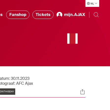
NL
ns
Fanshop
Tickets
mijn.AJAX
atum:
30.11.2023
otograaf:
AFC Ajax
Tags
Socials
ONTHISDAY