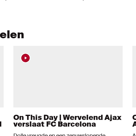
kelen
On This Day | Wervelend Ajax
l
verslaat FC Barcelona
Dolle vreugde en een zenuwslopende
A