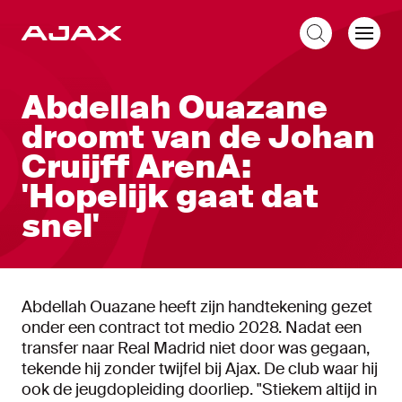
NL
Abdellah Ouazane
droomt van de Johan
Cruijff ArenA:
'Hopelijk gaat dat
snel'
Abdellah Ouazane heeft zijn handtekening gezet
onder een contract tot medio 2028. Nadat een
transfer naar Real Madrid niet door was gegaan,
tekende hij zonder twijfel bij Ajax. De club waar hij
ook de jeugdopleiding doorliep. "Stiekem altijd in