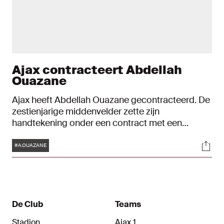
Ajax contracteert Abdellah
Ouazane
Ajax heeft Abdellah Ouazane gecontracteerd. De
zestienjarige middenvelder zette zijn
handtekening onder een contract met een
looptijd tot en met 30 juni 2028.
Tags
Soci
#A.OUAZANE
De Club
Teams
Stadion
Ajax 1