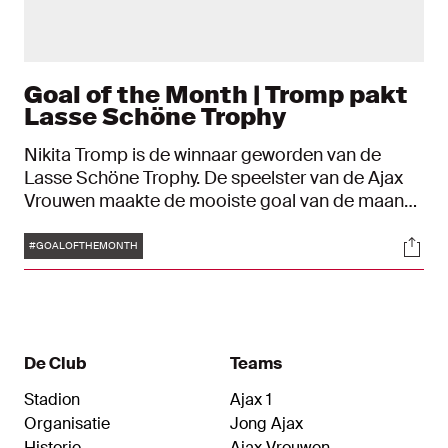
Goal of the Month | Tromp pakt
Lasse Schöne Trophy
Nikita Tromp is de winnaar geworden van de
Lasse Schöne Trophy. De speelster van de Ajax
Vrouwen maakte de mooiste goal van de maand
oktober. De Goal of the Month is powered by
Tags
Soci
CST.
#GOALOFTHEMONTH
De Club
Teams
Stadion
Ajax 1
Organisatie
Jong Ajax
Historie
Ajax Vrouwen