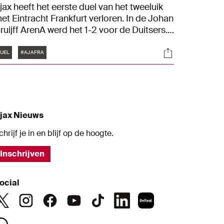
jax heeft het eerste duel van het tweeluik
et Eintracht Frankfurt verloren. In de Johan
ruijff ArenA werd het 1-2 voor de Duitsers.
oe de wedstrijd precies verliep, lees je
Tags
s
Socials
erug in ons liveblog.
UEL
#AJAFRA
jax Nieuws
chrijf je in en blijf op de hoogte.
Inschrijven
ocial