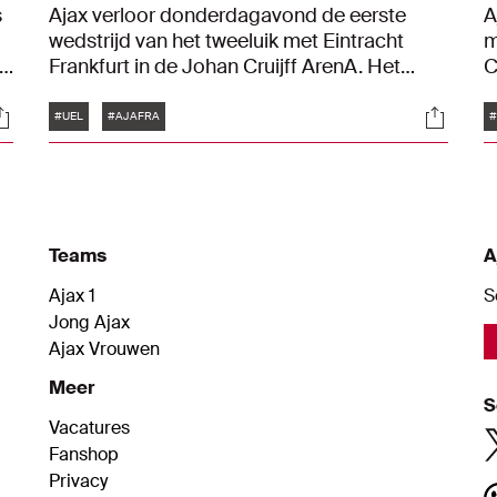
s
Ajax verloor donderdagavond de eerste
A
wedstrijd van het tweeluik met Eintracht
m
30
Frankfurt in de Johan Cruijff ArenA. Het
C
werd 1-2 voor de Duitsers. Bekijk hier de
H
Tags
ocials
Social
nederlaag in twee minuten.
t
#UEL
#AJAFRA
#
Teams
A
Ajax 1
S
Jong Ajax
Ajax Vrouwen
Meer
S
Vacatures
Fanshop
Privacy