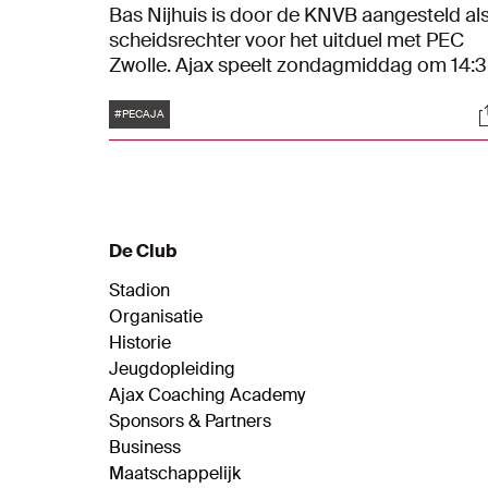
Bas Nijhuis is door de KNVB aangesteld al
scheidsrechter voor het uitduel met PEC
Zwolle. Ajax speelt zondagmiddag om 14:
uur in Overijssel.
Tags
S
#PECAJA
De Club
Stadion
Organisatie
Historie
Jeugdopleiding
Ajax Coaching Academy
Sponsors & Partners
Business
Maatschappelijk