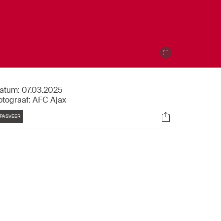
atum:
07.03.2025
otograaf:
AFC Ajax
Tags
Socials
PASVEER