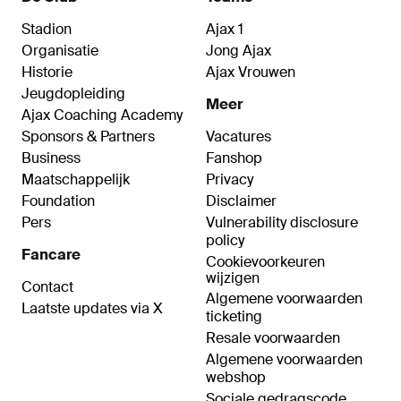
Stadion
Ajax 1
Organisatie
Jong Ajax
Historie
Ajax Vrouwen
Jeugdopleiding
Meer
Ajax Coaching Academy
Sponsors & Partners
Vacatures
Business
Fanshop
Maatschappelijk
Privacy
Foundation
Disclaimer
Pers
Vulnerability disclosure
policy
Fancare
Cookievoorkeuren
wijzigen
Contact
Algemene voorwaarden
Laatste updates via X
ticketing
Resale voorwaarden
Algemene voorwaarden
webshop
Sociale gedragscode