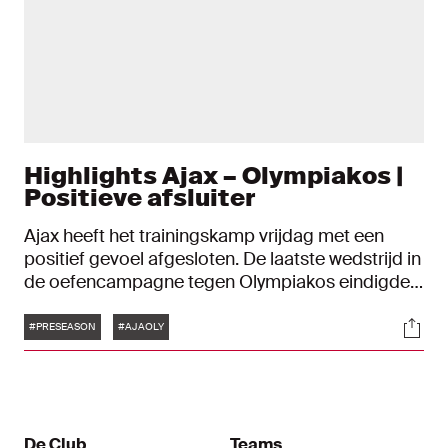
Highlights Ajax – Olympiakos |
Positieve afsluiter
Ajax heeft het trainingskamp vrijdag met een
positief gevoel afgesloten. De laatste wedstrijd in
de oefencampagne tegen Olympiakos eindigde
in een 1-0-overwinning voor de Amsterdammers.
Tags
Soci
Carlos Forbs maakte de enige treffer van de
#PRESEASON
#AJAOLY
middag en kroonde zich daarmee tot
matchwinner in Driel.
De Club
Teams