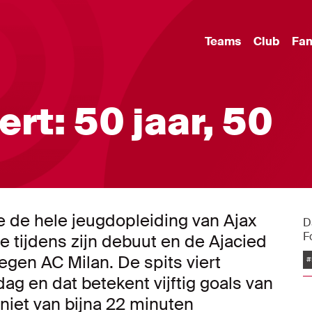
Teams
Club
Fa
ert: 50 jaar, 50
ie de hele jeugdopleiding van Ajax
D
F
e tijdens zijn debuut en de Ajacied
egen AC Milan. De spits viert
#
dag en dat betekent vijftig goals van
eniet van bijna 22 minuten