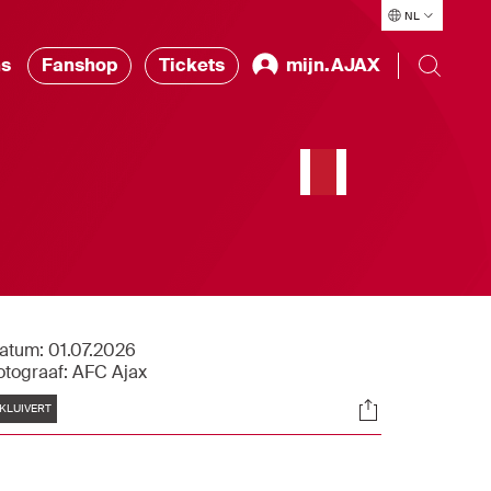
NL
ns
Fanshop
Tickets
mijn.AJAX
atum:
01.07.2026
otograaf:
AFC Ajax
Tags
Socials
KLUIVERT