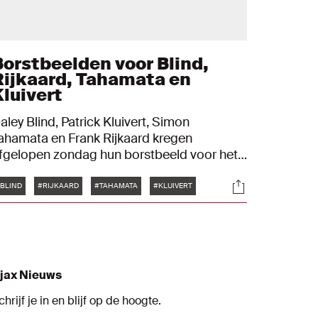
Borstbeelden voor Blind,
Rijkaard, Tahamata en
Kluivert
aley Blind, Patrick Kluivert, Simon
ahamata en Frank Rijkaard kregen
fgelopen zondag hun borstbeeld voor het
erst te zien in het supportershome.
Tags
s
Socials
aatstgenoemde kon er helaas niet bij zijn,
BLIND
#RIJKAARD
#TAHAMATA
#KLUIVERT
aar Louis van Gaal bedankte de
upporters namens hem. "Hij vindt het wel
euk hoor dat ie hier hangt."
jax Nieuws
chrijf je in en blijf op de hoogte.