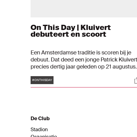
On This Day | Kluivert
debuteert en scoort
Een Amsterdamse traditie is scoren bij je
debuut. Dat deed een jonge Patrick Kluiver
precies dertig jaar geleden op 21 augustus
1994 in de Supercup tegen Feyenoord. De
Tags
S
spits maakte de 3-0 na 25 minuten spelen 
#ONTHISDAY
het Olympisch Stadion en gaf tevens de
assist op Ajax' tweede.
De Club
Stadion
Organisatie