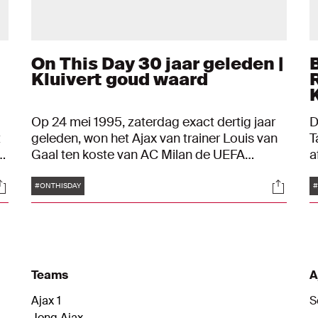
On This Day 30 jaar geleden |
Kluivert goud waard
Op 24 mei 1995, zaterdag exact dertig jaar
D
t
geleden, won het Ajax van trainer Louis van
T
Gaal ten koste van AC Milan de UEFA
a
Champions League. Dankzij een doelpunt
e
Tags
ocials
Social
in
van invaller Patrick Kluivert werden de
L
#ONTHISDAY
#
Italianen in het Ernst-Happel stadion in
m
Wenen met 1-0 verslagen.
s
l
Teams
A
Ajax 1
S
Jong Ajax