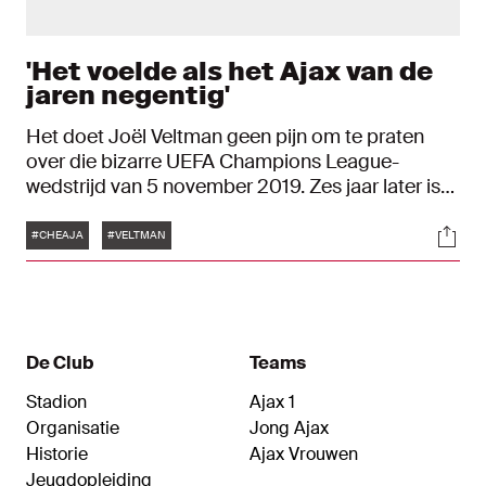
'Het voelde als het Ajax van de
jaren negentig'
Het doet Joël Veltman geen pijn om te praten
over die bizarre UEFA Champions League-
wedstrijd van 5 november 2019. Zes jaar later is
Chelsea – Ajax (4-4) vooral een bijzondere
Tags
Soci
herinnering: een duel waarin hij zelf een
#CHEAJA
#VELTMAN
prominente rol speelde. Toch kan er, wanneer
Veltman vanuit Engeland akkoord geeft voor het
interview, nog een klein geintje vanaf. Opgemaakt
met twee lachende emoticons stuurt hij via
WhatsApp: ‘Weet niet of ik nog aan die wedstrijd
De Club
Teams
wil denken.’ Direct daarna volgt een bevestiging
Stadion
Ajax 1
voor het gesprek.
Organisatie
Jong Ajax
Historie
Ajax Vrouwen
Jeugdopleiding