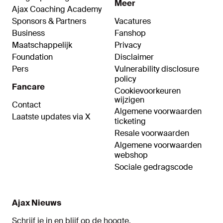
Meer
Ajax Coaching Academy
Sponsors & Partners
Vacatures
Business
Fanshop
Maatschappelijk
Privacy
Foundation
Disclaimer
Pers
Vulnerability disclosure
policy
Fancare
Cookievoorkeuren
wijzigen
Contact
Algemene voorwaarden
Laatste updates via X
ticketing
Resale voorwaarden
Algemene voorwaarden
webshop
Sociale gedragscode
Ajax Nieuws
Schrijf je in en blijf op de hoogte.