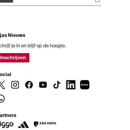
omen gaat. "De wedstrijd in Amsterdam
as een gekkenhuis, dus ik verwacht een
oortgelijk duel."
jax Nieuws
chrijf je in en blijf op de hoogte.
Inschrijven
ocial
artners