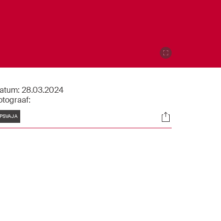
atum:
28.03.2024
otograaf:
Tags
Socials
PSVAJA