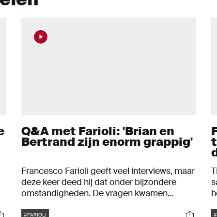
e
Q&A met Farioli: 'Brian en
F
Bertrand zijn enorm grappig'
Francesco Farioli geeft veel interviews, maar
T
deze keer deed hij dat onder bijzondere
s
omstandigheden. De vragen kwamen
h
ok
namelijk van jullie, van de Ajax-fans. Wat is
u
Tags
ocials
Social
zijn favoriete snack, maar bijvoorbeeld ook
b
#FARIOLI
#