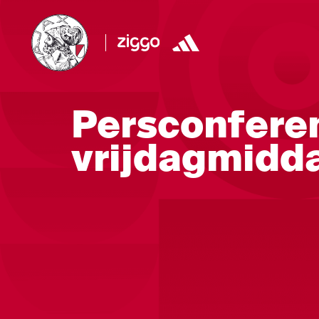
Persconferen
vrijdagmidda