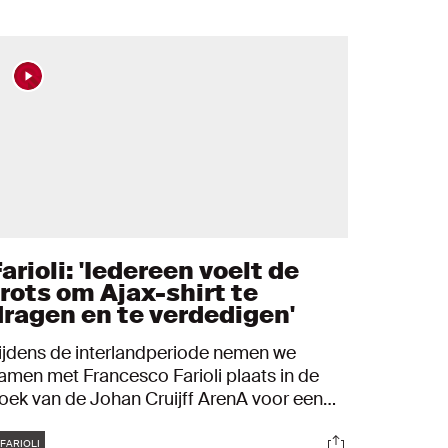
arioli: 'Iedereen voelt de
trots om Ajax-shirt te
dragen en te verdedigen'
ijdens de interlandperiode nemen we
amen met Francesco Farioli plaats in de
oek van de Johan Cruijff ArenA voor een
itgebreid gesprek. We bespreken het derde
Tags
s
Socials
lok waarin veel gebeurde en de periode die
FARIOLI