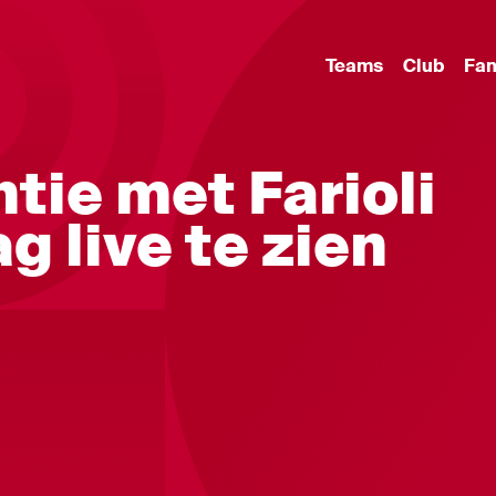
Teams
Club
Fa
tie met Farioli
g live te zien