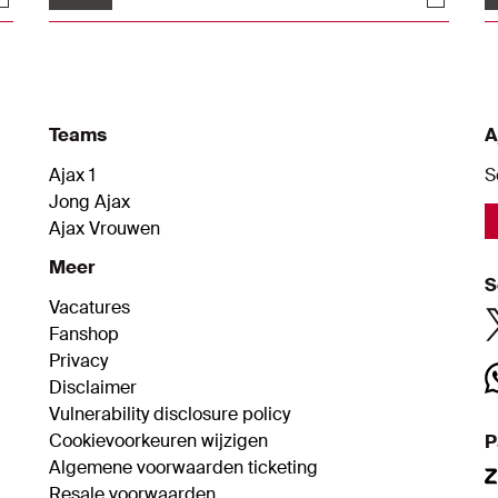
zijn favoriete artiest? En stel dat hij moet
k
kiezen tussen Toscane en Amsterdam? En
w
welke Ajacied(en) vindt de Italiaan het
s
grappigst?
Teams
A
Ajax 1
S
Jong Ajax
Ajax Vrouwen
Meer
S
Vacatures
Fanshop
Privacy
Disclaimer
Vulnerability disclosure policy
Cookievoorkeuren wijzigen
P
Algemene voorwaarden ticketing
Resale voorwaarden