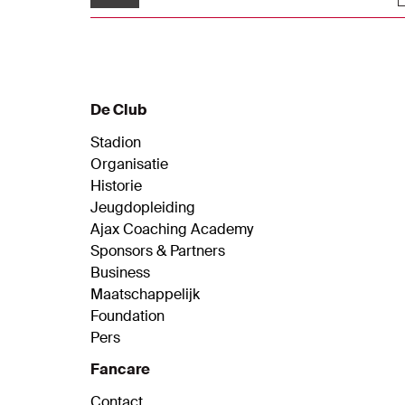
op de slotfase van het seizoen zijn in volle
gang.
De Club
Stadion
Organisatie
Historie
Jeugdopleiding
Ajax Coaching Academy
Sponsors & Partners
Business
Maatschappelijk
Foundation
Pers
Fancare
Contact