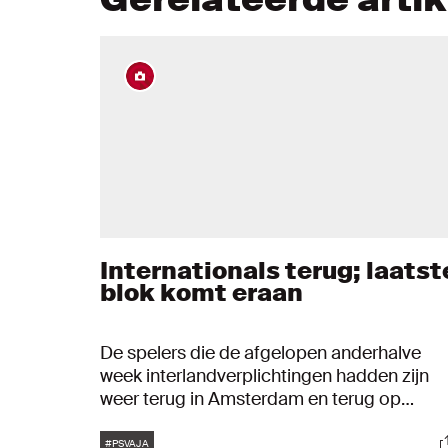
Internationals terug; laatst
blok komt eraan
De spelers die de afgelopen anderhalve
week interlandverplichtingen hadden zijn
weer terug in Amsterdam en terug op
sportcomplex de Toekomst. Het laatste bl
Tags
S
staat voor de deur en de voorbereidingen
#PSVAJA