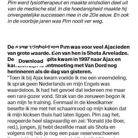
Pim werd fysiotherapeut en maakte sindsdien deel uit
van de medische staf. In die hoedanigheid maakte hij
onvergetelijke successen mee in de 20e eeuw. En ook
in de voorbije jaren was Pim nooit ver weg.
Ajax altijd bij de hand met
De aanwezigheid van Pim was voor veel Ajacieden
de Ajax app
van grote waarde. Eén van hen is Shota Arveladze.
De Georgische spits kwam in 1997 naar Ajax en
Download
kan zich zijn 1e ontmoeting met Van Dord nog
herinneren als de dag van gisteren.
''Toen ik bij Ajax kwam voelde ik me een vreemdeling.
Ik sprak geen Nederlands en mijn Engels was
waardeloos. Ik had het gevoel dat iedereen me maar
een rare gozer vond. Strak van de zenuwen begon ik
aan mijn 1e training. Eenmaal in de kleedkamer
besefte ik me met het schaamrood op mijn kaken dat
ik mijn kicksen thuis had laten liggen. Pim zag het,
reageerde heel slagvaardig en zei: 'Ronald (de Boer,
red.), jongen, jij hebt dezelfde maat als Shota en
volgens mij heb je nog een paar reserveschoenen