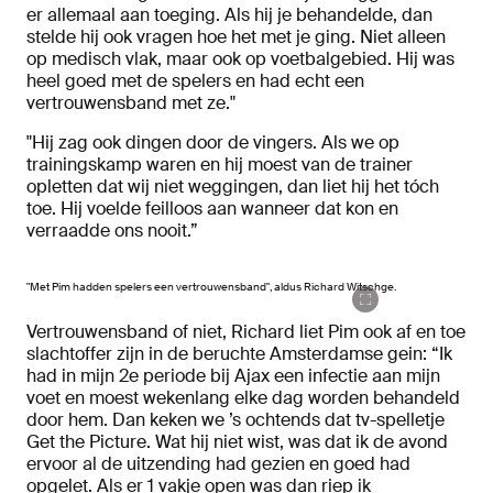
er allemaal aan toeging. Als hij je behandelde, dan
stelde hij ook vragen hoe het met je ging. Niet alleen
op medisch vlak, maar ook op voetbalgebied. Hij was
heel goed met de spelers en had echt een
vertrouwensband met ze."
"Hij zag ook dingen door de vingers. Als we op
trainingskamp waren en hij moest van de trainer
opletten dat wij niet weggingen, dan liet hij het tóch
toe. Hij voelde feilloos aan wanneer dat kon en
verraadde ons nooit.”
"Met Pim hadden spelers een vertrouwensband", aldus Richard Witschge.
Vertrouwensband of niet, Richard liet Pim ook af en toe
slachtoffer zijn in de beruchte Amsterdamse gein: “Ik
had in mijn 2e periode bij Ajax een infectie aan mijn
voet en moest wekenlang elke dag worden behandeld
door hem. Dan keken we ’s ochtends dat tv-spelletje
Get the Picture. Wat hij niet wist, was dat ik de avond
ervoor al de uitzending had gezien en goed had
opgelet. Als er 1 vakje open was dan riep ik