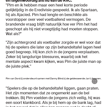
en tegenwoordig als lid van de RvC.
''Pim en ik hebben maar een heel korte periode
gelijktijdig in de Eredivisie gespeeld. Ik als Spartaan,
hij als Ajacied. Pim had lengte en beschikte als
voorstopper over veel voetballend vermogen. De
brandende vraag blijft natuurlijk hoe ver Pim het had
geschopt als hij niet vroegtijdig had moeten stoppen.
Wat als?"
"Zijn achtergrond als voetballer zorgde er wel voor dat
hij de spelers die later op zijn behandeltafel lagen heel
goed begreep. Hij kon zich in de jongens verplaatsen.
Zeker bij langdurige blessures, waarbij ook het
mentale aspect kwam kijken, was Pim de juiste man op
de juiste plek.''
Pim van Dord (l.) ondersteunt samen met Danny Blind (r.) de geblesseerde Jari Litmanen.
''Spelers die op de behandeltafel liggen, gaan praten.
Het zijn momenten dat ze ongemerkt aan de bel
trekken. Bij Pim voelden de jongens zich veilig, hij was
een soort klankbord. Als je bij hem op de bank lag, had