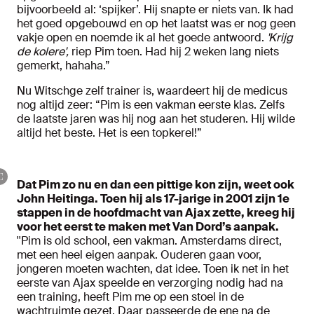
bijvoorbeeld al: ‘spijker’. Hij snapte er niets van. Ik had
het goed opgebouwd en op het laatst was er nog geen
vakje open en noemde ik al het goede antwoord.
'Krijg
de kolere',
riep Pim toen. Had hij 2 weken lang niets
gemerkt, hahaha.”
Nu Witschge zelf trainer is, waardeert hij de medicus
nog altijd zeer: “Pim is een vakman eerste klas. Zelfs
de laatste jaren was hij nog aan het studeren. Hij wilde
altijd het beste. Het is een topkerel!”
Dat Pim zo nu en dan een pittige kon zijn, weet ook
John Heitinga. Toen hij als 17-jarige in 2001 zijn 1e
stappen in de hoofdmacht van Ajax zette, kreeg hij
voor het eerst te maken met Van Dord’s aanpak.
''Pim is old school, een vakman. Amsterdams direct,
met een heel eigen aanpak. Ouderen gaan voor,
jongeren moeten wachten, dat idee. Toen ik net in het
eerste van Ajax speelde en verzorging nodig had na
een training, heeft Pim me op een stoel in de
wachtruimte gezet. Daar passeerde de ene na de