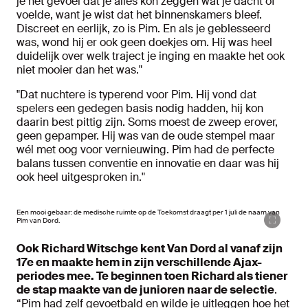
je het gevoel dat je alles kon zeggen wat je dacht of
voelde, want je wist dat het binnenskamers bleef.
Discreet en eerlijk, zo is Pim. En als je geblesseerd
was, wond hij er ook geen doekjes om. Hij was heel
duidelijk over welk traject je inging en maakte het ook
niet mooier dan het was."
"Dat nuchtere is typerend voor Pim. Hij vond dat
spelers een gedegen basis nodig hadden, hij kon
daarin best pittig zijn. Soms moest de zweep erover,
geen gepamper. Hij was van de oude stempel maar
wél met oog voor vernieuwing. Pim had de perfecte
balans tussen conventie en innovatie en daar was hij
ook heel uitgesproken in."
Een mooi gebaar: de medische ruimte op de Toekomst draagt per 1 juli de naam van
Pim van Dord.
Ook Richard Witschge kent Van Dord al vanaf zijn
17e en maakte hem in zijn verschillende Ajax-
periodes mee. Te beginnen toen Richard als tiener
de stap maakte van de junioren naar de selectie
.
“Pim had zelf gevoetbald en wilde je uitleggen hoe het