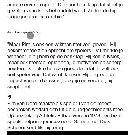
andere ervaren speler. Drie uur heb ik op dat stoeltje
gezeten voordat ik behandeld werd. Zo leerde hij
jonge jongens hiërarchie.''
John Heitinga in 2002.
''Maar Pim is ook een vakman met veel gevoel. Hij
bekommerde zich oprecht om spelers. Dat merkte je
wanneer je bij hem op de bank lag. Hij kon je fysiek,
maar ook mentaal oplappen, je motiveren en scherp
houden. Dat lukte hem zo goed doordat hij zelf ook
ooit speler was. Dat weet ik zeker. Hij begreep de
impact van een blessure, die pijn en verdriet, hij
snapte het.''
🎥
Pim van Dord maakte als speler 1 van de meest
besproken wedstrijden uit de clubgeschiedenis mee.
Op bezoek bij Athletic Bilbao werd in 1978 een bizar
spookdoelpunt geïncasseerd. Samen met Dick
Schoenaker blikt hij terug.