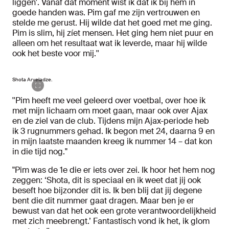
liggen'. Vanaf dat moment wist ik dat ik bij hem in
goede handen was. Pim gaf me zijn vertrouwen en
stelde me gerust. Hij wilde dat het goed met me ging.
Pim is slim, hij zíet mensen. Het ging hem niet puur en
alleen om het resultaat wat ik leverde, maar hij wilde
ook het beste voor mij.''
Shota Arveladze.
''Pim heeft me veel geleerd over voetbal, over hoe ik
met mijn lichaam om moet gaan, maar ook over Ajax
en de ziel van de club. Tijdens mijn Ajax-periode heb
ik 3 rugnummers gehad. Ik begon met 24, daarna 9 en
in mijn laatste maanden kreeg ik nummer 14 – dat kon
in die tijd nog."
"Pim was de 1e die er iets over zei. Ik hoor het hem nog
zeggen: ‘Shota, dit is speciaal en ik weet dat jij ook
beseft hoe bijzonder dit is. Ik ben blij dat jij degene
bent die dit nummer gaat dragen. Maar ben je er
bewust van dat het ook een grote verantwoordelijkheid
met zich meebrengt.’ Fantastisch vond ik het, ik glom