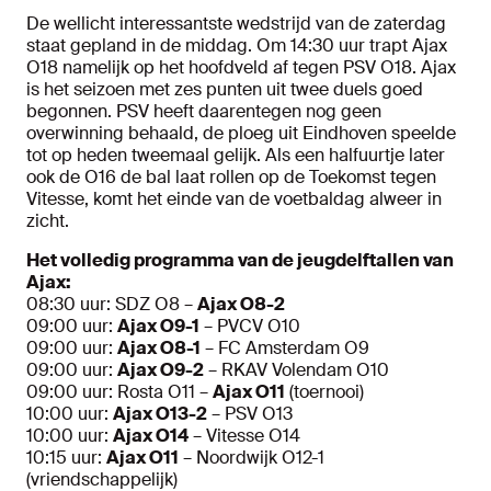
De wellicht interessantste wedstrijd van de zaterdag
staat gepland in de middag. Om 14:30 uur trapt Ajax
O18 namelijk op het hoofdveld af tegen PSV O18. Ajax
is het seizoen met zes punten uit twee duels goed
begonnen. PSV heeft daarentegen nog geen
overwinning behaald, de ploeg uit Eindhoven speelde
tot op heden tweemaal gelijk. Als een halfuurtje later
ook de O16 de bal laat rollen op de Toekomst tegen
Vitesse, komt het einde van de voetbaldag alweer in
zicht.
Het volledig programma van de jeugdelftallen van
Ajax:
08:30 uur: SDZ O8 –
Ajax O8-2
09:00 uur:
Ajax O9-1
– PVCV O10
09:00 uur:
Ajax O8-1
– FC Amsterdam O9
09:00 uur:
Ajax O9-2
– RKAV Volendam O10
09:00 uur: Rosta O11 –
Ajax O11
(toernooi)
10:00 uur:
Ajax O13-2
– PSV O13
10:00 uur:
Ajax O14
– Vitesse O14
10:15 uur:
Ajax O11
– Noordwijk O12-1
(vriendschappelijk)