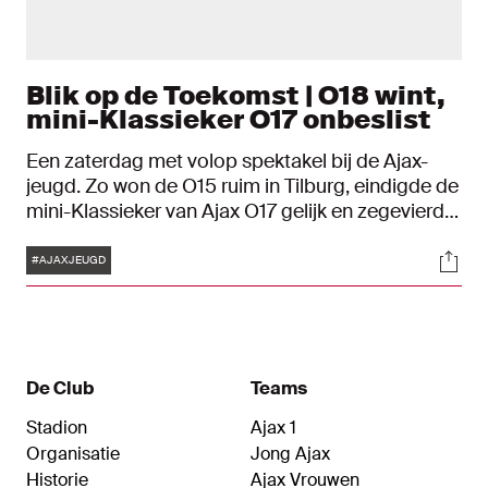
Blik op de Toekomst | O18 wint,
mini-Klassieker O17 onbeslist
Een zaterdag met volop spektakel bij de Ajax-
jeugd. Zo won de O15 ruim in Tilburg, eindigde de
mini-Klassieker van Ajax O17 gelijk en zegevierde
de O18 bij Vitesse. Bekijk hoe het de Ajacieden
Tags
Soci
verging in Blik op de Toekomst.
#AJAXJEUGD
De Club
Teams
Stadion
Ajax 1
Organisatie
Jong Ajax
Historie
Ajax Vrouwen