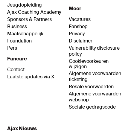
Jeugdopleiding
Meer
Ajax Coaching Academy
Sponsors & Partners
Vacatures
Business
Fanshop
Maatschappelijk
Privacy
Foundation
Disclaimer
Pers
Vulnerability disclosure
policy
Fancare
Cookievoorkeuren
wijzigen
Contact
Algemene voorwaarden
Laatste updates via X
ticketing
Resale voorwaarden
Algemene voorwaarden
webshop
Sociale gedragscode
Ajax Nieuws