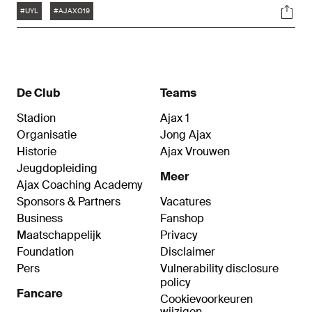
Tags
Soci
is.
#UYL
#AJAXO19
De Club
Teams
Stadion
Ajax 1
Organisatie
Jong Ajax
Historie
Ajax Vrouwen
Jeugdopleiding
Meer
Ajax Coaching Academy
Sponsors & Partners
Vacatures
Business
Fanshop
Maatschappelijk
Privacy
Foundation
Disclaimer
Pers
Vulnerability disclosure
policy
Fancare
Cookievoorkeuren
wijzigen