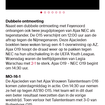
Dubbele ontmoeting
Naast een dubbele ontmoeting met Feyenoord
ontvangen ook twee jeugdploegen van Ajax NEC als
tegenstander. De O15 verschijnt om 12:00 uur aan de
aftrap tegen de Nijmegenaren. Deze Ajacieden
boekten twee weken terug een 4-1-overwinning op AZ.
Ajax O19 hoopt de draad weer op te pakken tegen
NEC na hun uitschakeling in de UEFA Youth League.
Woensdag waren de leeftijdgenoten van Legia
Warschau met
2-1
te sterk. Ajax O19 – NEC O19 begint
om 14:30 uur.
MO-16-1
De Ajacieden van het Ajax Vrouwen Talententeam O16
komen zaterdagmiddag in actie. Om 14:30 uur nemen
ze het op tegen AS’80 O15. Het team wil in dit duel
een beter resultaat neerzetten dan in de vorige
wedstrijd. Toen verloor het Talententeam met 3-0 van
Buitenboys O15.