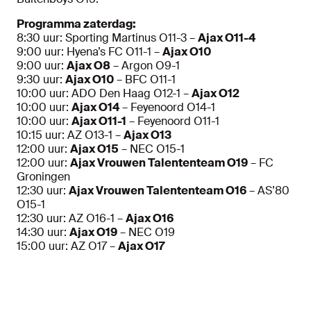
Programma zaterdag:
8:30 uur: Sporting Martinus O11-3 –
Ajax O11-4
9:00 uur: Hyena’s FC O11-1 –
Ajax O10
9:00 uur:
Ajax O8
– Argon O9-1
9:30 uur:
Ajax O10
– BFC O11-1
10:00 uur: ADO Den Haag O12-1 –
Ajax O12
10:00 uur:
Ajax O14
– Feyenoord O14-1
10:00 uur:
Ajax O11-1
– Feyenoord O11-1
10:15 uur: AZ O13-1 –
Ajax O13
12:00 uur:
Ajax O15
– NEC O15-1
12:00 uur:
Ajax Vrouwen Talententeam O19
– FC
Groningen
12:30 uur:
Ajax Vrouwen Talententeam O16
– AS’80
O15-1
12:30 uur: AZ O16-1 –
Ajax O16
14:30 uur:
Ajax O19
– NEC O19
15:00 uur: AZ O17 –
Ajax O17