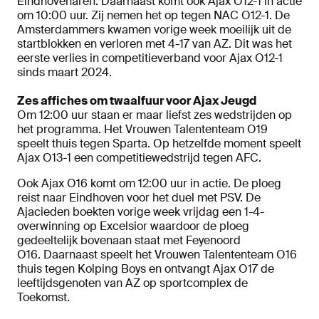
Eindhovenaren. Daarnaast komt ook Ajax O12-1 in actie
om 10:00 uur. Zij nemen het op tegen NAC O12-1. De
Amsterdammers kwamen vorige week moeilijk uit de
startblokken en verloren met 4-17 van AZ. Dit was het
eerste verlies in competitieverband voor Ajax O12-1
sinds maart 2024.
Zes affiches om twaalfuur voor Ajax Jeugd
Om 12:00 uur staan er maar liefst zes wedstrijden op
het programma. Het Vrouwen Talententeam O19
speelt thuis tegen Sparta. Op hetzelfde moment speelt
Ajax O13-1 een competitiewedstrijd tegen AFC.
Ook Ajax O16 komt om 12:00 uur in actie. De ploeg
reist naar Eindhoven voor het duel met PSV. De
Ajacieden boekten vorige week vrijdag een 1-4-
overwinning op Excelsior waardoor de ploeg
gedeeltelijk bovenaan staat met Feyenoord
O16. Daarnaast speelt het Vrouwen Talententeam O16
thuis tegen Kolping Boys en ontvangt Ajax O17 de
leeftijdsgenoten van AZ op sportcomplex de
Toekomst.