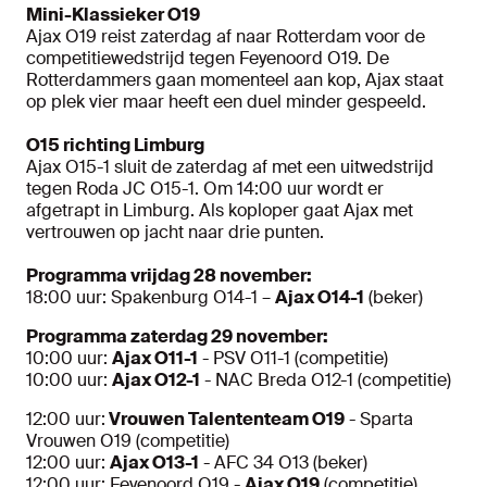
Mini-Klassieker O19
Ajax O19 reist zaterdag af naar Rotterdam voor de
competitiewedstrijd tegen Feyenoord O19. De
Rotterdammers gaan momenteel aan kop, Ajax staat
op plek vier maar heeft een duel minder gespeeld.
O15 richting Limburg
Ajax O15-1 sluit de zaterdag af met een uitwedstrijd
tegen Roda JC O15-1. Om 14:00 uur wordt er
afgetrapt in Limburg. Als koploper gaat Ajax met
vertrouwen op jacht naar drie punten.
Programma vrijdag 28 november:
18:00 uur: Spakenburg O14-1 –
Ajax O14-1
(beker)
Programma zaterdag 29 november:
10:00 uur:
Ajax O11-1
- PSV O11-1 (competitie)
10:00 uur:
Ajax O12-1
- NAC Breda O12-1 (competitie)
12:00 uur:
Vrouwen Talententeam O19
- Sparta
Vrouwen O19 (competitie)
12:00 uur:
Ajax O13-1
- AFC 34 O13 (beker)
12:00 uur: Feyenoord O19 -
Ajax O19
(competitie)