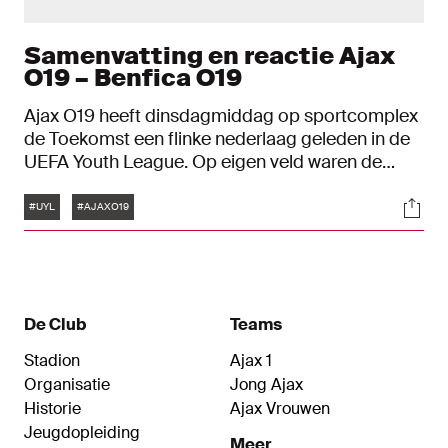
Samenvatting en reactie Ajax
O19 – Benfica O19
Ajax O19 heeft dinsdagmiddag op sportcomplex
de Toekomst een flinke nederlaag geleden in de
UEFA Youth League. Op eigen veld waren de
leeftijdsgenoten van Benfica met 0-4 te sterk. Na
Tags
Soci
afloop keek Pharell Nash terug het duel.
#UYL
#AJAXO19
De Club
Teams
Stadion
Ajax 1
Organisatie
Jong Ajax
Historie
Ajax Vrouwen
Jeugdopleiding
Meer