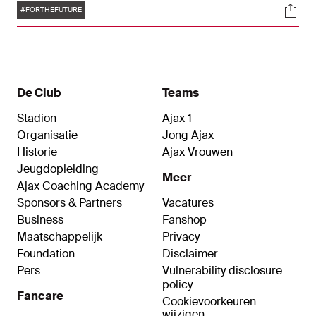
Tags
Soci
maandag uitgereikt uit handen van Mohammed
#FORTHEFUTURE
Nouri en Marijn Beuker.
De Club
Teams
Stadion
Ajax 1
Organisatie
Jong Ajax
Historie
Ajax Vrouwen
Jeugdopleiding
Meer
Ajax Coaching Academy
Sponsors & Partners
Vacatures
Business
Fanshop
Maatschappelijk
Privacy
Foundation
Disclaimer
Pers
Vulnerability disclosure
policy
Fancare
Cookievoorkeuren
wijzigen