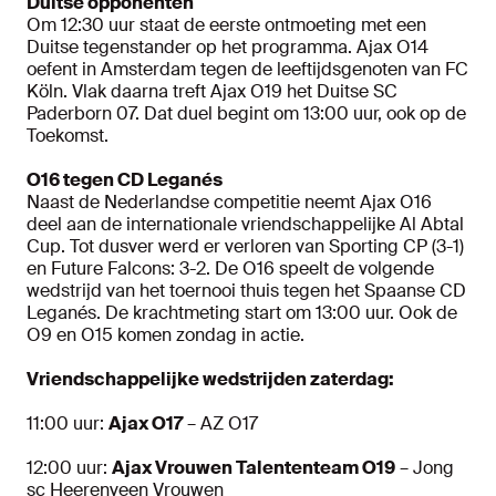
Duitse opponenten
Om 12:30 uur staat de eerste ontmoeting met een
Duitse tegenstander op het programma. Ajax O14
oefent in Amsterdam tegen de leeftijdsgenoten van FC
Köln. Vlak daarna treft Ajax O19 het Duitse SC
Paderborn 07. Dat duel begint om 13:00 uur, ook op de
Toekomst.
O16 tegen CD Leganés
Naast de Nederlandse competitie neemt Ajax O16
deel aan de internationale vriendschappelijke Al Abtal
Cup. Tot dusver werd er verloren van Sporting CP (3-1)
en Future Falcons: 3-2. De O16 speelt de volgende
wedstrijd van het toernooi thuis tegen het Spaanse CD
Leganés. De krachtmeting start om 13:00 uur. Ook de
O9 en O15 komen zondag in actie.
Vriendschappelijke wedstrijden zaterdag:
11:00 uur:
Ajax O17
– AZ O17
12:00 uur:
Ajax Vrouwen Talententeam O19
– Jong
sc Heerenveen Vrouwen