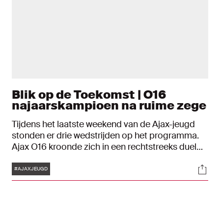
Blik op de Toekomst | O16
najaarskampioen na ruime zege
Tijdens het laatste weekend van de Ajax-jeugd
stonden er drie wedstrijden op het programma.
Ajax O16 kroonde zich in een rechtstreeks duel
met Feyenoord tot najaarskampioen, de O19 won
Tags
Soci
bij FC Twente/Heracles en de O11 zegevierde
#AJAXJEUGD
ruim bij Cambuur.