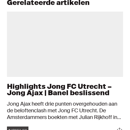
Gerelateerde artikelen
Highlights Jong FC Utrecht –
Jong Ajax | Banel beslissend
Jong Ajax heeft drie punten overgehouden aan
de beloftenclash met Jong FC Utrecht. De
Amsterdammers boekten met Julian Rijkhoff in
de basisopstelling hun eerste zege van 2024. De
Tags