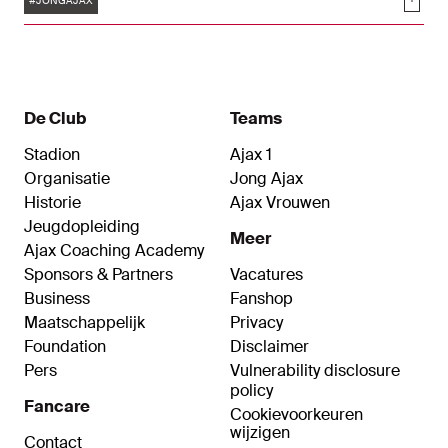
Soci
winteraanwinst van Ajax kon zijn debuut niet
#JONGAJAX
opluisteren met een doelpunt, maar Jaydon
Banel was wel trefzeker. Het treffen met de
Utrechters eindigde in 0-1.
De Club
Teams
Stadion
Ajax 1
Organisatie
Jong Ajax
Historie
Ajax Vrouwen
Jeugdopleiding
Meer
Ajax Coaching Academy
Sponsors & Partners
Vacatures
Business
Fanshop
Maatschappelijk
Privacy
Foundation
Disclaimer
Pers
Vulnerability disclosure
policy
Fancare
Cookievoorkeuren
wijzigen
Contact