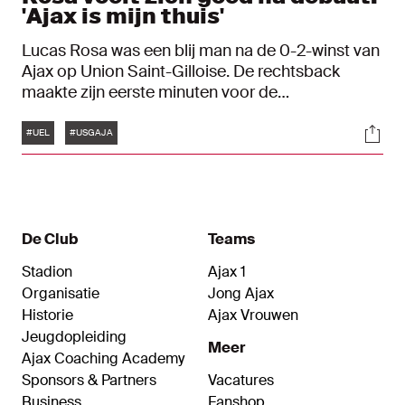
'Ajax is mijn thuis'
Lucas Rosa was een blij man na de 0-2-winst van
Ajax op Union Saint-Gilloise. De rechtsback
maakte zijn eerste minuten voor de
Amsterdammers en keek tevreden terug op zijn
Tags
Soci
debuut. "Ik heb gedaan wat ik moest doen."
#UEL
#USGAJA
De Club
Teams
Stadion
Ajax 1
Organisatie
Jong Ajax
Historie
Ajax Vrouwen
Jeugdopleiding
Meer
Ajax Coaching Academy
Sponsors & Partners
Vacatures
Business
Fanshop