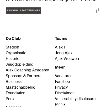
mag – de UEFA Champions League. En om
Tags
Soci
ambities waar te maken, is een visie nodig. Daarin
#FOOTBALL PARTNERSHIPS
speelt de afdeling Football Partnerships binnen
Ajax ook zijn rol.
De Club
Teams
Stadion
Ajax 1
Organisatie
Jong Ajax
Historie
Ajax Vrouwen
Jeugdopleiding
Meer
Ajax Coaching Academy
Sponsors & Partners
Vacatures
Business
Fanshop
Maatschappelijk
Privacy
Foundation
Disclaimer
Pers
Vulnerability disclosure
policy