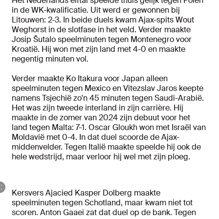
Het Nederlands elftal speelde thuis gelijk tegen Polen
in de WK-kwalificatie. Uit werd er gewonnen bij
Litouwen: 2-3. In beide duels kwam Ajax-spits Wout
Weghorst in de slotfase in het veld. Verder maakte
Josip Šutalo speelminuten tegen Montenegro voor
Kroatië. Hij won met zijn land met 4-0 en maakte
negentig minuten vol.
Verder maakte Ko Itakura voor Japan alleen
speelminuten tegen Mexico en Vitezslav Jaros keepte
namens Tsjechië zo'n 45 minuten tegen Saudi-Arabië.
Het was zijn tweede interland in zijn carrière. Hij
maakte in de zomer van 2024 zijn debuut voor het
land tegen Malta: 7-1. Oscar Gloukh won met Israël van
Moldavië met 0-4. In dat duel scoorde de Ajax-
middenvelder. Tegen Italië maakte speelde hij ook de
hele wedstrijd, maar verloor hij wel met zijn ploeg.
Kersvers Ajacied Kasper Dolberg maakte
speelminuten tegen Schotland, maar kwam niet tot
scoren. Anton Gaaei zat dat duel op de bank. Tegen