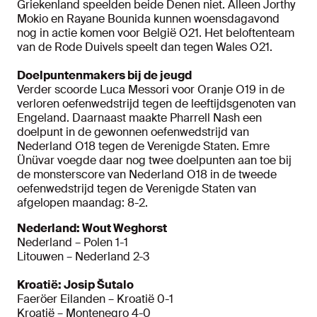
Griekenland speelden beide Denen niet. Alleen Jorthy
Mokio en Rayane Bounida kunnen woensdagavond
nog in actie komen voor België O21. Het beloftenteam
van de Rode Duivels speelt dan tegen Wales O21.
Doelpuntenmakers bij de jeugd
Verder scoorde Luca Messori voor Oranje O19 in de
verloren oefenwedstrijd tegen de leeftijdsgenoten van
Engeland. Daarnaast maakte Pharrell Nash een
doelpunt in de gewonnen oefenwedstrijd van
Nederland O18 tegen de Verenigde Staten. Emre
Ünüvar voegde daar nog twee doelpunten aan toe bij
de monsterscore van Nederland O18 in de tweede
oefenwedstrijd tegen de Verenigde Staten van
afgelopen maandag: 8-2.
Nederland: Wout Weghorst
Nederland – Polen 1-1
Litouwen – Nederland 2-3
Kroatië: Josip Šutalo
Faeröer Eilanden – Kroatië 0-1
Kroatië – Montenegro 4-0