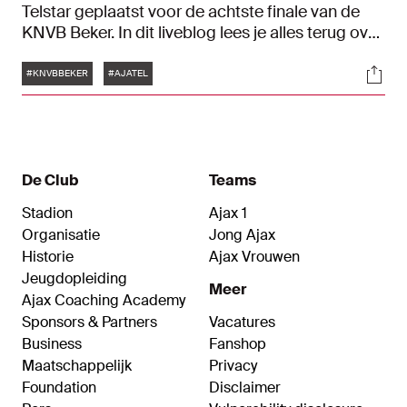
Telstar geplaatst voor de achtste finale van de
KNVB Beker. In dit liveblog lees je alles terug over
het bekertreffen.
Tags
Soci
#KNVBBEKER
#AJATEL
De Club
Teams
Stadion
Ajax 1
Organisatie
Jong Ajax
Historie
Ajax Vrouwen
Jeugdopleiding
Meer
Ajax Coaching Academy
Sponsors & Partners
Vacatures
Business
Fanshop
Maatschappelijk
Privacy
Foundation
Disclaimer