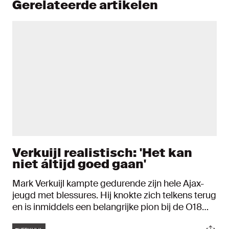
Gerelateerde artikelen
Verkuijl realistisch: 'Het kan
niet áltijd goed gaan'
Mark Verkuijl kampte gedurende zijn hele Ajax-
jeugd met blessures. Hij knokte zich telkens terug
en is inmiddels een belangrijke pion bij de O18
van de Amsterdammers. "Positief zijn en blijven
Tags