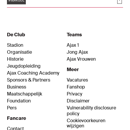
Soci
lachen, dat vind ik belangrijk."
#VERKUIJL
De Club
Teams
Stadion
Ajax 1
Organisatie
Jong Ajax
Historie
Ajax Vrouwen
Jeugdopleiding
Meer
Ajax Coaching Academy
Sponsors & Partners
Vacatures
Business
Fanshop
Maatschappelijk
Privacy
Foundation
Disclaimer
Pers
Vulnerability disclosure
policy
Fancare
Cookievoorkeuren
wijzigen
Contact