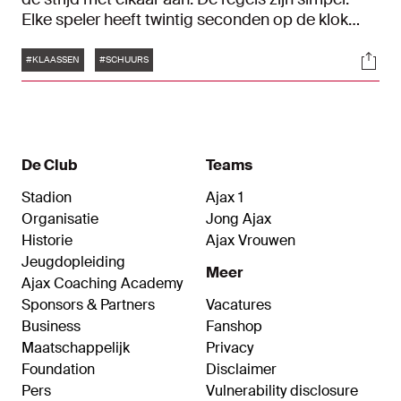
Elke speler heeft twintig seconden op de klok
staan. Heb je een antwoord gegeven, dan tikt de
Tags
Soci
tijd van de tegenstander weg, tot het volgende
#KLAASSEN
#SCHUURS
antwoord. In deze aflevering nemen Davy
Klaassen en Perr Schuurs het tegen elkaar op.
De Club
Teams
Stadion
Ajax 1
Organisatie
Jong Ajax
Historie
Ajax Vrouwen
Jeugdopleiding
Meer
Ajax Coaching Academy
Sponsors & Partners
Vacatures
Business
Fanshop
Maatschappelijk
Privacy
Foundation
Disclaimer
Pers
Vulnerability disclosure