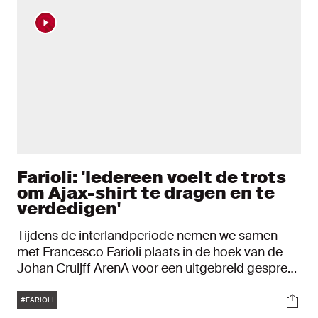
Farioli: 'Iedereen voelt de trots
om Ajax-shirt te dragen en te
verdedigen'
Tijdens de interlandperiode nemen we samen
met Francesco Farioli plaats in de hoek van de
Johan Cruijff ArenA voor een uitgebreid gesprek.
We bespreken het derde blok waarin veel
Tags
Soci
gebeurde en de periode die komen gaat. "De
#FARIOLI
wedstrijd in Amsterdam was een gekkenhuis, dus