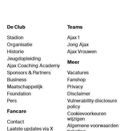
ik verwacht een soortgelijk duel."
De Club
Teams
Stadion
Ajax 1
Organisatie
Jong Ajax
Historie
Ajax Vrouwen
Jeugdopleiding
Meer
Ajax Coaching Academy
Sponsors & Partners
Vacatures
Business
Fanshop
Maatschappelijk
Privacy
Foundation
Disclaimer
Pers
Vulnerability disclosure
policy
Fancare
Cookievoorkeuren
wijzigen
Contact
Algemene voorwaarden
Laatste updates via X