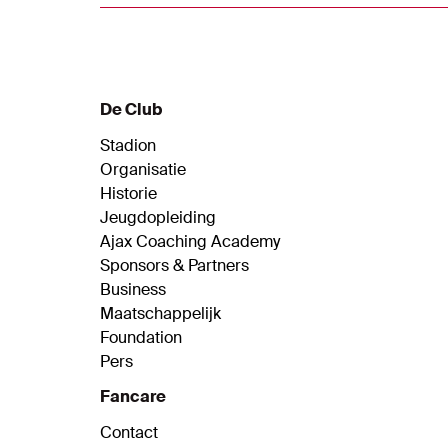
eventuele vechtwedstrijd. "Wij kunnen op
twee manieren winnen."
De Club
Stadion
Organisatie
Historie
Jeugdopleiding
Ajax Coaching Academy
Sponsors & Partners
Business
Maatschappelijk
Foundation
Pers
Fancare
Contact