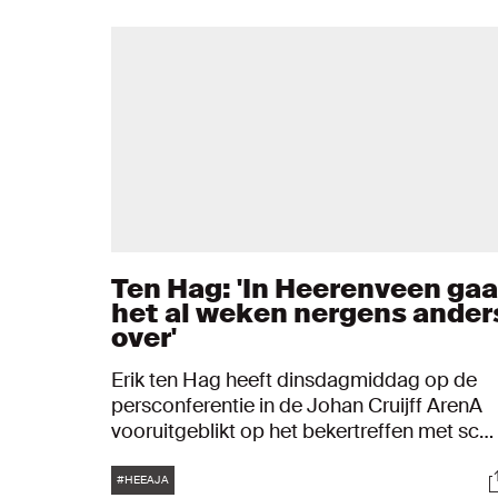
Ten Hag: 'In Heerenveen gaa
het al weken nergens ander
over'
Erik ten Hag heeft dinsdagmiddag op de
persconferentie in de Johan Cruijff ArenA
vooruitgeblikt op het bekertreffen met sc
Heerenveen. De trainer van Ajax onderscha
Tags
S
de Friezen niet en is voorbereid op een
#HEEAJA