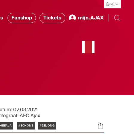
NL
ns
Fanshop
Tickets
mijn.AJAX
atum:
02.03.2021
otograaf:
AFC Ajax
Tags
Socials
HEEAJA
#SCHÖNE
#DEJONG