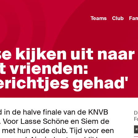
Teams
Club
Fa
e kijken uit naar
 vrienden:
erichtjes gehad'
in de halve finale van de KNVB
D
F
. Voor Lasse Schöne en Siem de
met hun oude club. Tijd voor een
#