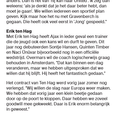
anders. Dan is het van 'hij kan naar United'. Ik zeg dan
weleens: 'als je denkt dat je het daar beter hebt, dan
moet je gaan'. We willen iedereen een sportief plan
geven. Kijk maar hoe het nu met Gravenberch is
gegaan. Die heeft ook veel eerst in 'Jong' gespeeld."
Erik ten Hag
Met Erik ten Hag heeft Ajax in ieder geval een trainer
die de jeugd ook een kans wil en durft te geven. Dit
jaar nog debuteerden Sontje Hansen, Quinten Timber
en Naci Ünüvar bijvoorbeeld nog in een officiële
wedstrijd. Overmars wil de coach logischerwijs graag
behouden in Amsterdam. "Dat kan binnen een dag
veranderen, maar we hebben uitgesproken dat we
willen dat hij blijft. Hij heeft het fantastisch gedaan."
Het contract van Ten Hag werd vorig jaar zomer nog
verlengd. "Wij willen de slag naar Europa weer maken.
We hebben dat vorig jaar een klein beetje gedaan
door op de poort te kloppen. Daar hebben we zoveel
goodwill mee gekweekt. Daar is Erik enorm belangrijk
in geweest."