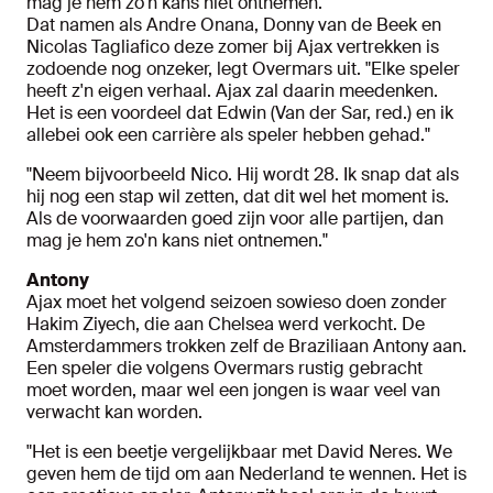
mag je hem zo'n kans niet ontnemen.'
Dat namen als Andre Onana, Donny van de Beek en
Nicolas Tagliafico deze zomer bij Ajax vertrekken is
zodoende nog onzeker, legt Overmars uit. "Elke speler
heeft z'n eigen verhaal. Ajax zal daarin meedenken.
Het is een voordeel dat Edwin (Van der Sar, red.) en ik
allebei ook een carrière als speler hebben gehad."
"Neem bijvoorbeeld Nico. Hij wordt 28. Ik snap dat als
hij nog een stap wil zetten, dat dit wel het moment is.
Als de voorwaarden goed zijn voor alle partijen, dan
mag je hem zo'n kans niet ontnemen."
Antony
Ajax moet het volgend seizoen sowieso doen zonder
Hakim Ziyech, die aan Chelsea werd verkocht. De
Amsterdammers trokken zelf de Braziliaan Antony aan.
Een speler die volgens Overmars rustig gebracht
moet worden, maar wel een jongen is waar veel van
verwacht kan worden.
"Het is een beetje vergelijkbaar met David Neres. We
geven hem de tijd om aan Nederland te wennen. Het is