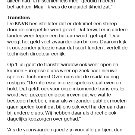
alleen had ik misschien iets meer geduld moeten
betrachten. Maar ik was de onduidelijkheid zat."
Transfers
De KNVB besliste later dat er definitief een streep
door de competitie werd gezet. Dat terwijl er in andere
landen weer tegen een bal aan wordt getrapt. "Daar
weegt het geld veel zwaarder dan bij ons. Daarom kijk
ik ook zonder jaloezie naar dat soort landen", vertelt de
technisch directeur eerlijk.
Op 1 juli gaat de transferwindow ook weer open en
kunnen Europese clubs weer op zoek naar nieuwe
spelers. Toch merkt Overmars dat de markt nu nog
rustig is. "De interesse in onze spelers staat even on
hold. Dat geldt ook voor onze inkomende transfers. Er
wordt wel gezegd en geschreven dat we wat te
besteden hebben, maar als wij zonder publiek moeten
gaan spelen komt dat bij ons ook veel harder aan dan
bij andere clubs. Wij hebben daar als directie ook
dagelijks kopzorgen over gehad."
'Als de voorwaarden goed zijn voor alle partijen, dan