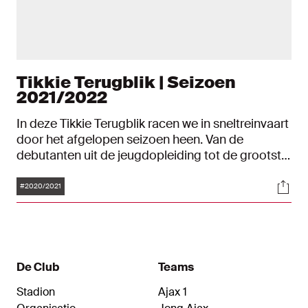
Tikkie Terugblik | Seizoen
2021/2022
In deze Tikkie Terugblik racen we in sneltreinvaart
door het afgelopen seizoen heen. Van de
debutanten uit de jeugdopleiding tot de grootste
overwinning en van de topscorer tot het mooiste
Tags
Soci
doelpunt. Even nagenieten dus.
#2020/2021
De Club
Teams
Stadion
Ajax 1