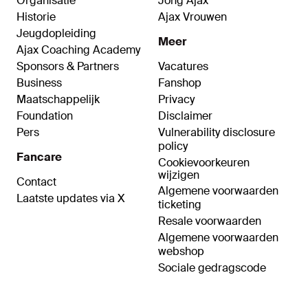
Organisatie
Jong Ajax
Historie
Ajax Vrouwen
Jeugdopleiding
Meer
Ajax Coaching Academy
Sponsors & Partners
Vacatures
Business
Fanshop
Maatschappelijk
Privacy
Foundation
Disclaimer
Pers
Vulnerability disclosure
policy
Fancare
Cookievoorkeuren
wijzigen
Contact
Algemene voorwaarden
Laatste updates via X
ticketing
Resale voorwaarden
Algemene voorwaarden
webshop
Sociale gedragscode