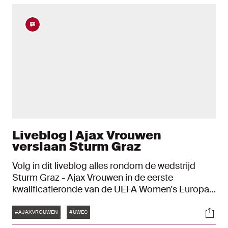
Liveblog | Ajax Vrouwen
verslaan Sturm Graz
Volg in dit liveblog alles rondom de wedstrijd
Sturm Graz - Ajax Vrouwen in de eerste
kwalificatieronde van de UEFA Women's Europa
Cup.
Tags
Soci
#AJAXVROUWEN
#UWEC