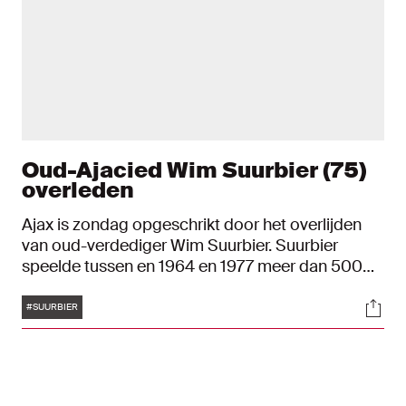
Oud-Ajacied Wim Suurbier (75)
overleden
Ajax is zondag opgeschrikt door het overlijden
van oud-verdediger Wim Suurbier. Suurbier
speelde tussen en 1964 en 1977 meer dan 500
wedstrijden voor Ajax. Suurbier is 75 jaar
Tags
Soci
geworden.
#SUURBIER