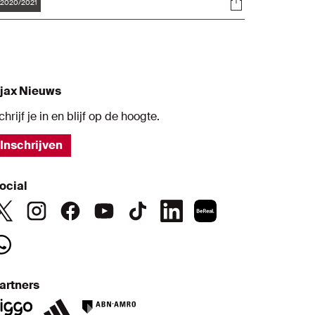
Tags
s
Socials
eizoen 2020/2021.
2020/2021
jax Nieuws
chrijf je in en blijf op de hoogte.
Inschrijven
ocial
artners