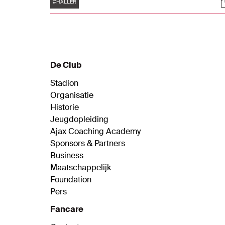
Tags
S
met veel belangrijke goals en assists. Een
#HALLER
overzicht.
De Club
Stadion
Organisatie
Historie
Jeugdopleiding
Ajax Coaching Academy
Sponsors & Partners
Business
Maatschappelijk
Foundation
Pers
Fancare