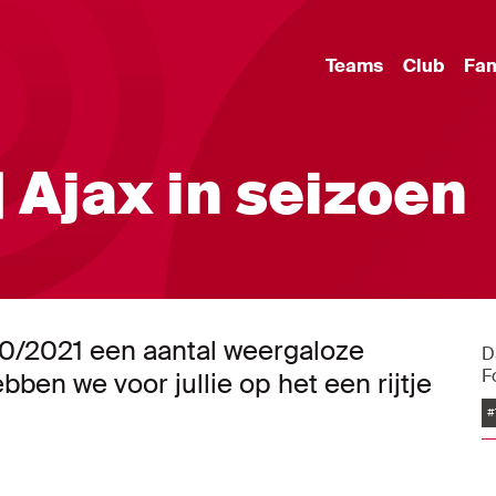
Teams
Club
Fa
| Ajax in seizoen
20/2021 een aantal weergaloze
D
F
ben we voor jullie op het een rijtje
#