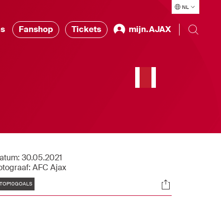
NL
ns
Fanshop
Tickets
mijn.AJAX
atum:
30.05.2021
otograaf:
AFC Ajax
Tags
Socials
TOP10GOALS