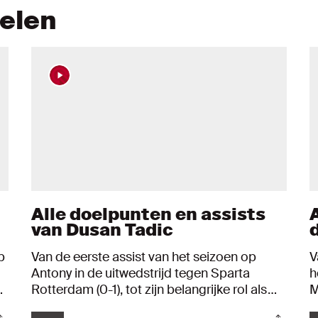
kelen
Alle doelpunten en assists
A
van Dusan Tadic
p
Van de eerste assist van het seizoen op
V
Antony in de uitwedstrijd tegen Sparta
h
an
Rotterdam (0-1), tot zijn belangrijke rol als
M
aangever bij de 0-3 tegen Feyenoord. We
C