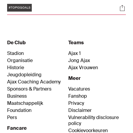
UEFA Cup met de Amsterdammers. Ter ere van
Tags
Soci
zijn 59e verjaardag zetten wij tien mooie treffers
#TOP10GOALS
op een rij.
De Club
Teams
Stadion
Ajax 1
Organisatie
Jong Ajax
Historie
Ajax Vrouwen
Jeugdopleiding
Meer
Ajax Coaching Academy
Sponsors & Partners
Vacatures
Business
Fanshop
Maatschappelijk
Privacy
Foundation
Disclaimer
Pers
Vulnerability disclosure
policy
Fancare
Cookievoorkeuren