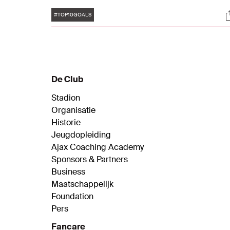
over twee periodes. Hij was onderdeel van
Tags
S
de succesvolle generatie die in 1995 de
#TOP10GOALS
Champions League veroverde. Ter ere van
zijn verjaardag hebben we tien mooie
treffers op een rijtje gezet.
De Club
Stadion
Organisatie
Historie
Jeugdopleiding
Ajax Coaching Academy
Sponsors & Partners
Business
Maatschappelijk
Foundation
Pers
Fancare