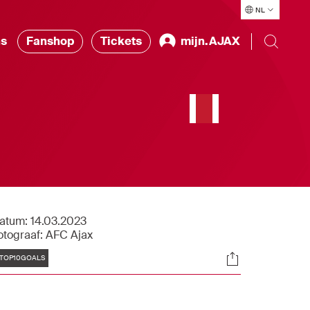
NL
ns
Fanshop
Tickets
mijn.AJAX
atum:
14.03.2023
otograaf:
AFC Ajax
Tags
Socials
TOP10GOALS