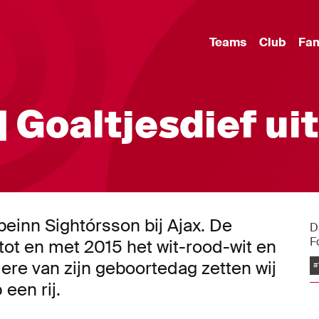
Teams
Club
Fa
| Goaltjesdief uit
lbeinn Sightórsson bij Ajax. De
D
F
tot en met 2015 het wit-rood-wit en
 ere van zijn geboortedag zetten wij
#
een rij.