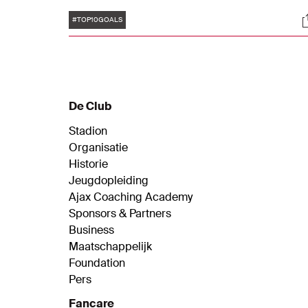
eindtoernooi in Duitsland. Daarom zetten w
Tags
S
tien prachtige treffers op een rij van
#TOP10GOALS
(voormalig) Ajax-spelers die in actie kunnen
komen voor hun vaderland.
De Club
Stadion
Organisatie
Historie
Jeugdopleiding
Ajax Coaching Academy
Sponsors & Partners
Business
Maatschappelijk
Foundation
Pers
Fancare