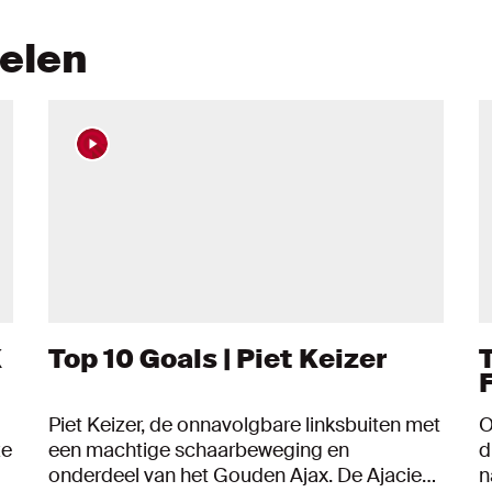
kelen
K
Top 10 Goals | Piet Keizer
T
Piet Keizer, de onnavolgbare linksbuiten met
O
ze
een machtige schaarbeweging en
d
onderdeel van het Gouden Ajax. De Ajacied
n