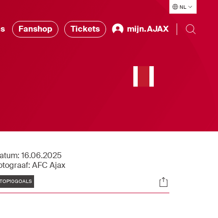
NL
ns
Fanshop
Tickets
mijn.AJAX
atum:
16.06.2025
otograaf:
AFC Ajax
Tags
Socials
TOP10GOALS