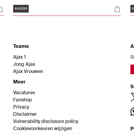
ij
werd op 14 juni 1943 geboren. De geweldige
D
Tags
ocials
Social
buitenspeler speelde in totaal 489 officiële
w
#KEIZER
#
wedstrijden voor Ajax 1. Wij zetten tien
(
prachtige treffers op een rij.
h
3
Teams
A
Ajax 1
S
Jong Ajax
Ajax Vrouwen
Meer
S
Vacatures
Fanshop
Privacy
Disclaimer
Vulnerability disclosure policy
Cookievoorkeuren wijzigen
P