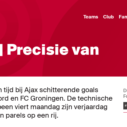
Teams
Club
Fa
| Precisie van
tijd bij Ajax schitterende goals
D
F
ord en FC Groningen. De technische
been viert maandag zijn verjaardag
#
n parels op een rij.