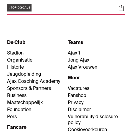
van de supporters in de jaren negentig met
Tags
Soci
weergaloze acties en belangrijke goals. Ter ere
#TOP10GOALS
van zijn 51e verjaardag hebben we tien prachtige
treffers van de spelmaker op een rij gezet.
De Club
Teams
Stadion
Ajax 1
Organisatie
Jong Ajax
Historie
Ajax Vrouwen
Jeugdopleiding
Meer
Ajax Coaching Academy
Sponsors & Partners
Vacatures
Business
Fanshop
Maatschappelijk
Privacy
Foundation
Disclaimer
Pers
Vulnerability disclosure
policy
Fancare
Cookievoorkeuren