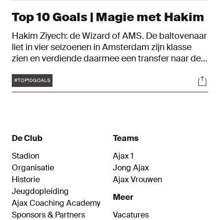
Top 10 Goals | Magie met Hakim
Hakim Ziyech: de Wizard of AMS. De baltovenaar
liet in vier seizoenen in Amsterdam zijn klasse
zien en verdiende daarmee een transfer naar de
Premier League. De technische oud-Ajacied viert
Tags
Soci
op 19 maart 2023 zijn dertigste verjaardag. Ter
#TOP10GOALS
ere van zijn geboortedag zetten wij tien heerlijke
treffers op een rij.
De Club
Teams
Stadion
Ajax 1
Organisatie
Jong Ajax
Historie
Ajax Vrouwen
Jeugdopleiding
Meer
Ajax Coaching Academy
Sponsors & Partners
Vacatures