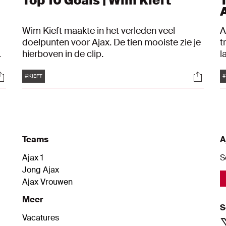
Top 10 Goals | Wim Kieft
Wim Kieft maakte in het verleden veel
A
doelpunten voor Ajax. De tien mooiste zie je
t
hierboven in de clip.
l
co
d
Tags
ocials
Social
M
#KIEFT
#
m
s
Teams
A
Ajax 1
S
Jong Ajax
Ajax Vrouwen
Meer
S
Vacatures