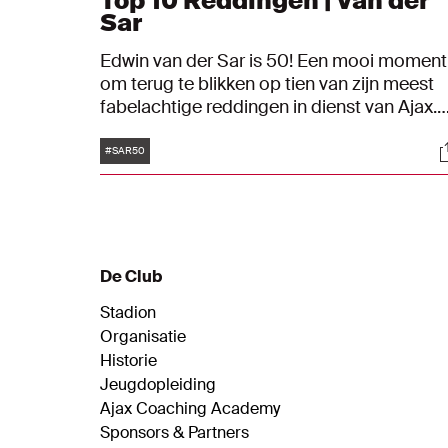
Top 10 Reddingen | Van der
Sar
Edwin van der Sar is 50! Een mooi moment
om terug te blikken op tien van zijn meest
fabelachtige reddingen in dienst van Ajax.
Van het stoppen van penalty's tegen Atleti
Tags
S
Madrid en Gremio tot een katachtige reflex
#SAR50
tegen Ac Milan.
De Club
Stadion
Organisatie
Historie
Jeugdopleiding
Ajax Coaching Academy
Sponsors & Partners