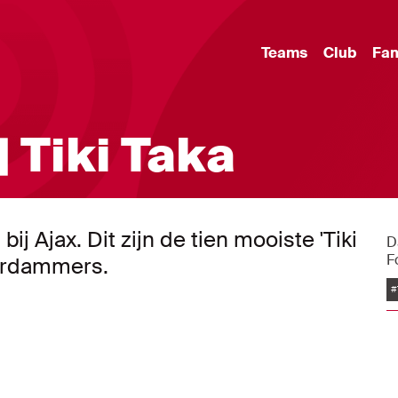
Teams
Club
Fa
| Tiki Taka
 Ajax. Dit zijn de tien mooiste 'Tiki
D
F
erdammers.
#