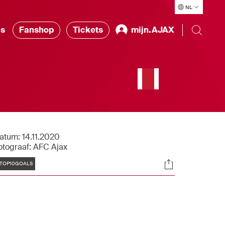
NL
ns
Fanshop
Tickets
mijn.AJAX
atum:
14.11.2020
otograaf:
AFC Ajax
Tags
Socials
TOP10GOALS