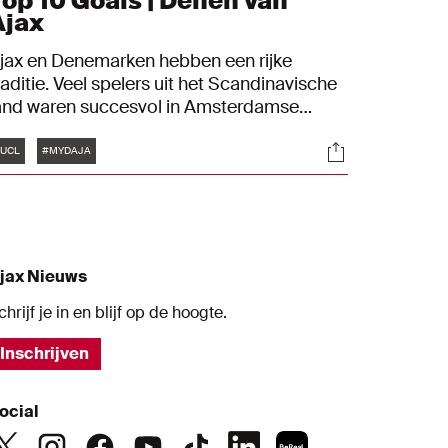
Top 10 Goals | Denen van
Ajax
jax en Denemarken hebben een rijke
raditie. Veel spelers uit het Scandinavische
and waren succesvol in Amsterdamse
ienst. In aanloop naar ons uitduel met FC
Tags
s
Socials
idtjylland hebben we daarom de tien
UCL
#MYDAJA
ooiste doelpunten van Denen in het Ajax-
hirt op een rij gezet.
jax Nieuws
chrijf je in en blijf op de hoogte.
Inschrijven
ocial