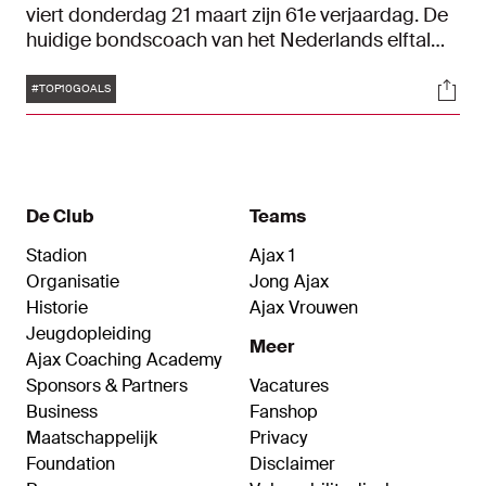
viert donderdag 21 maart zijn 61e verjaardag. De
huidige bondscoach van het Nederlands elftal
maakte tussen 1983 en 1986 31 treffers in
Tags
Soci
Amsterdamse dienst. Ter ere van zijn
#TOP10GOALS
geboortedag hebben we de tien mooiste Ajax-
goals van Koeman op een rij gezet.
De Club
Teams
Stadion
Ajax 1
Organisatie
Jong Ajax
Historie
Ajax Vrouwen
Jeugdopleiding
Meer
Ajax Coaching Academy
Sponsors & Partners
Vacatures
Business
Fanshop
Maatschappelijk
Privacy
Foundation
Disclaimer