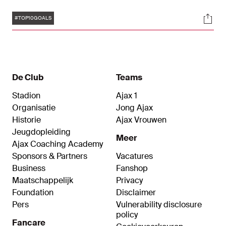
dusver al tientallen keren het net te vinden. Wij
Tags
Soci
zetten tien fraaie treffers van de Ajacied op een
#TOP10GOALS
rij.
De Club
Teams
Stadion
Ajax 1
Organisatie
Jong Ajax
Historie
Ajax Vrouwen
Jeugdopleiding
Meer
Ajax Coaching Academy
Sponsors & Partners
Vacatures
Business
Fanshop
Maatschappelijk
Privacy
Foundation
Disclaimer
Pers
Vulnerability disclosure
policy
Fancare