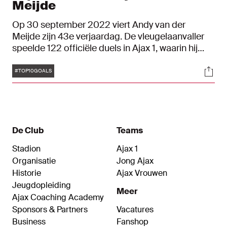
Meijde
Op 30 september 2022 viert Andy van der
Meijde zijn 43e verjaardag. De vleugelaanvaller
speelde 122 officiële duels in Ajax 1, waarin hij
onder meer twee landstitels veroverde met de
Tags
Soci
Amsterdammers. Ter ere van zijn verjaardag
#TOP10GOALS
hebben we tien mooie Ajax-goals van het
voormalig jeugdexponent op een rijtje gezet.
De Club
Teams
Stadion
Ajax 1
Organisatie
Jong Ajax
Historie
Ajax Vrouwen
Jeugdopleiding
Meer
Ajax Coaching Academy
Sponsors & Partners
Vacatures
Business
Fanshop