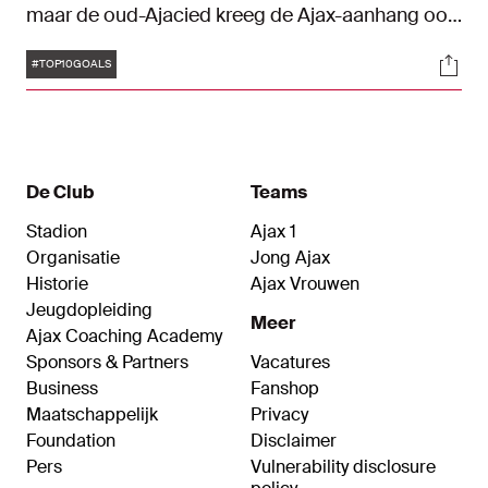
maar de oud-Ajacied kreeg de Ajax-aanhang ook
meermaals op de banken met prachtige
Tags
Soci
doelpunten. Ter ere van zijn 56e verjaardag
#TOP10GOALS
hebben wij tien mooie treffers op een rij gezet.
De Club
Teams
Stadion
Ajax 1
Organisatie
Jong Ajax
Historie
Ajax Vrouwen
Jeugdopleiding
Meer
Ajax Coaching Academy
Sponsors & Partners
Vacatures
Business
Fanshop
Maatschappelijk
Privacy
Foundation
Disclaimer
Pers
Vulnerability disclosure