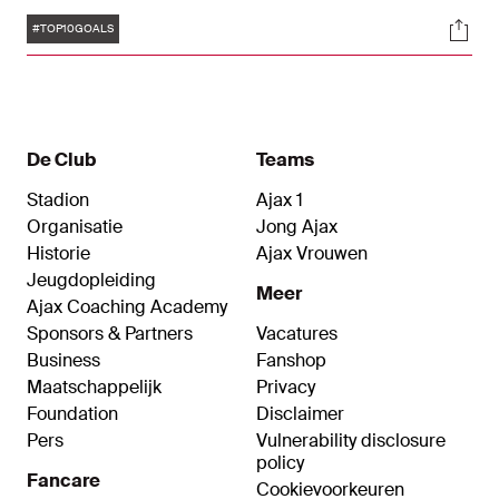
speelde bijna 350 wedstrijden in Ajax 1. Geniet
Tags
Soci
van tien mooie doelpunten van de middenvelder
#TOP10GOALS
met scorend vermogen.
De Club
Teams
Stadion
Ajax 1
Organisatie
Jong Ajax
Historie
Ajax Vrouwen
Jeugdopleiding
Meer
Ajax Coaching Academy
Sponsors & Partners
Vacatures
Business
Fanshop
Maatschappelijk
Privacy
Foundation
Disclaimer
Pers
Vulnerability disclosure
policy
Fancare
Cookievoorkeuren