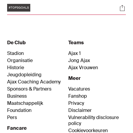
betrouwbare linkspoot was tussen 1989 en 1994
Tags
Soci
speler van Ajax 1. In deze periode won Kreek
#TOP3GOALS
onder meer de UEFA Cup, twee landstitels en de
KNVB Beker. Op deze vrijdag viert de Ajacied zijn
55e verjaardag. Ter ere van zijn geboortedag
hebben wij drie mooie goals op een rij gezet.
De Club
Teams
Stadion
Ajax 1
Organisatie
Jong Ajax
Historie
Ajax Vrouwen
Jeugdopleiding
Meer
Ajax Coaching Academy
Sponsors & Partners
Vacatures
Business
Fanshop
Maatschappelijk
Privacy
Foundation
Disclaimer
Pers
Vulnerability disclosure
policy
Fancare
Cookievoorkeuren