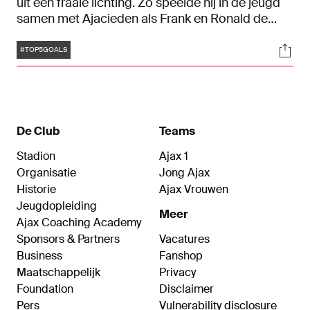
uit een fraaie lichting. Zo speelde hij in de jeugd
samen met Ajacieden als Frank en Ronald de
Boer, Richard Witschge en Dennis Bergkamp. In
Tags
Soci
1989 maakte Vink zijn debuut in Ajax 1. In totaal
#TOP5GOALS
kwam hij tot 140 wedstrijden voor de
Amsterdammers en won hij drie prijzen; de
landstitel, de KNVB Beker en de UEFA Cup. Vink
wordt vrijdag 55 jaar. Daarom hebben we een
aantal treffers op een rij gezet.
De Club
Teams
Stadion
Ajax 1
Organisatie
Jong Ajax
Historie
Ajax Vrouwen
Jeugdopleiding
Meer
Ajax Coaching Academy
Sponsors & Partners
Vacatures
Business
Fanshop
Maatschappelijk
Privacy
Foundation
Disclaimer
Pers
Vulnerability disclosure