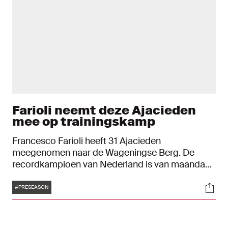
Farioli neemt deze Ajacieden
mee op trainingskamp
Francesco Farioli heeft 31 Ajacieden
meegenomen naar de Wageningse Berg. De
recordkampioen van Nederland is van maandag
15 juli tot en met vrijdag 19 juli op trainingskamp
Tags
Soci
in eigen land. Het trainingskamp dient als
#PRESEASON
voorbereiding op seizoen 2024/2025. Die start
donderdag 25 juli met een de UEFA Europa
League-wedstrijd tegen FK Vojvodina.